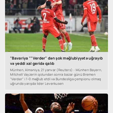
"Bavariya ""Verder" dən şok məğlubiyyətə uğrayıb
və yeddi xal geridə qalıb
Münhen, Almaniya, 21 yanvar (Reuters) - Münhen Bayern,
Mitchell Vayzerin qolundan sonra bazar günü Bremen
"Verder" i 1-0 məğlub etdi və Bundesliga çempionu olmaq
uğrunda yarışda lider Leverkusen