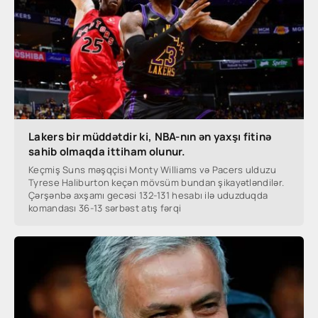
Lakers bir müddətdir ki, NBA-nın ən yaxşı fitinə
sahib olmaqda ittiham olunur.
Keçmiş Suns məşqçisi Monty Williams və Pacers ulduzu
Tyrese Haliburton keçən mövsüm bundan şikayətləndilər.
Çərşənbə axşamı gecəsi 132-131 hesabı ilə uduzduqda
komandası 36-13 sərbəst atış fərqi