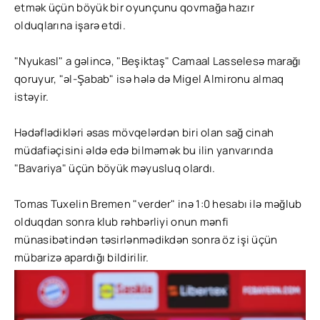
etmək üçün böyük bir oyunçunu qovmağa hazır
olduqlarına işarə etdi.
"Nyukasl" a gəlincə, "Beşiktaş" Camaal Lasselesə marağı
qoruyur, "əl-Şabab" isə hələ də Migel Almironu almaq
istəyir.
Hədəflədikləri əsas mövqelərdən biri olan sağ cinah
müdafiəçisini əldə edə bilməmək bu ilin yanvarında
"Bavariya" üçün böyük məyusluq olardı.
Tomas Tuxelin Bremen "verder" inə 1:0 hesabı ilə məğlub
olduqdan sonra klub rəhbərliyi onun mənfi
münasibətindən təsirlənmədikdən sonra öz işi üçün
mübarizə apardığı bildirilir.