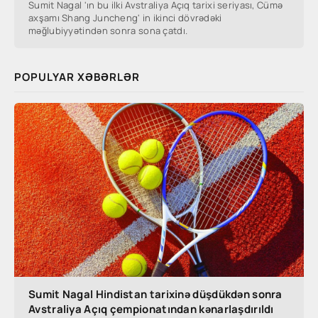
Sumit Nagal 'ın bu ilki Avstraliya Açıq tarixi seriyası, Cümə
axşamı Shang Juncheng' in ikinci dövrədəki
məğlubiyyətindən sonra sona çatdı.
POPULYAR XƏBƏRLƏR
Sumit Nagal Hindistan tarixinə düşdükdən sonra
Avstraliya Açıq çempionatından kənarlaşdırıldı