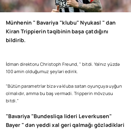
Münhenin " Bavariya "klubu" Nyukasl " dan
Kiran Trippierin təqibinin başa çatdığını
bildirib.
İdman direktoru Christoph Freund, " bitdi. Yalnız yüzdə
100 əmin olduğumuz şeyləri edirik.
"Bütün parametrlər bizə və kluba satan oyunçuya uyğun
olmalıdır, amma bu baş vermədi. Tripperin mövzusu
bitdi."
"Bavariya "Bundesliqa lideri Leverkusen"
Bayer " dən yeddi xal geri qalmağı gözlədikləri