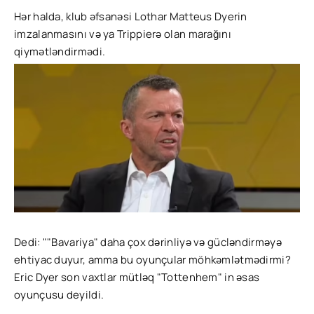
Hər halda, klub əfsanəsi Lothar Matteus Dyerin
imzalanmasını və ya Trippierə olan marağını
qiymətləndirmədi.
Dedi: ""Bavariya" daha çox dərinliyə və gücləndirməyə
ehtiyac duyur, amma bu oyunçular möhkəmlətmədirmi?
Eric Dyer son vaxtlar mütləq "Tottenhem" in əsas
oyunçusu deyildi.