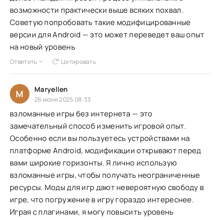
возможности практически выше всяких похвал.
Советую попробовать такие модифицированные
версии для Android — это может переведет ваш опыт
на новый уровень
Ответить
Цитировать
Maryellen
M
26 июня 2025 08:33
взломанные игры без интернета — это
замечательный способ изменить игровой опыт.
Особенно если вы пользуетесь устройствами на
платформе Android, модификации открывают перед
вами широкие горизонты. Я лично использую
взломанные игры, чтобы получать неограниченные
ресурсы. Моды для игр дают невероятную свободу в
игре, что погружение в игру гораздо интереснее.
Играя с плагинами, я могу повысить уровень