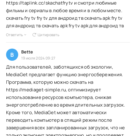
https://taplink.cc/skachatfrytv и смотри любимые
фильмы и сериалы в любое время и в любом месте.
скачать fry tv fry tv для андроид тв скачать apk fry tv
для андроид тв скачать apk fry tv apk для андроид тв
Ответить
Цитировать
Bette
B
19 июля 2024 09:27
Для пользователей, заботящихся об экологии,
MediaGet предлагает функцию энергосбережения.
Программа, которую можно скачать на
https://mediaget-simple.ru, оптимизирует
использование ресурсов компьютера, снижая
энергопотребление во время длительных загрузок.
Кроме того, MediaGet может автоматически
переводить компьютер в спящий режим после
завершения всех запланированных загрузок, что не
только экономит электроэнергию, но и продлевает