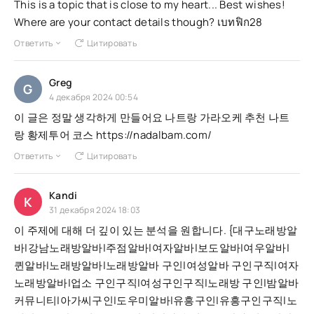
This is a topic that is close to my heart... Best wishes!
Where are your contact details though? เบทฟิก28
Ответить
Цитировать
Greg
G
4 декабря 2024 00:54
이 글은 정말 생각하게 만들어요 나트랑 가라오케 추천 나트
랑 황제투어 코스 https://nadalbam.com/
Ответить
Цитировать
Kandi
K
31 декабря 2024 18:03
이 주제에 대해 더 깊이 있는 분석을 원합니다. {대구노래방알
바|강남노래방알바|주점알바|여자알바|보도알바|여우알바|
퀸알바|노래방알바|노래방알바 구인|여성알바 구인구직|여자
노래방알바|업소 구인구직|여성구인구직|노래방 구인|밤알바
커뮤니티|아가씨구인|도우미알바|유흥구인|유흥구인구직|노