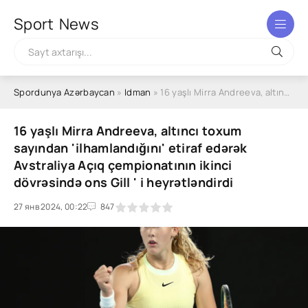
Sport
News
Spordunya Azərbaycan
»
Idman
» 16 yaşlı Mirra Andreeva, altıncı toxum sayından 'ilhamlandığını' etiraf edərək Avstraliya Açıq çempionatının ikinci dövrəsində ons Gill ' i heyrətləndirdi
16 yaşlı Mirra Andreeva, altıncı toxum
sayından 'ilhamlandığını' etiraf edərək
Avstraliya Açıq çempionatının ikinci
dövrəsində ons Gill ' i heyrətləndirdi
27 янв 2024, 00:22
1
2
3
4
5
847