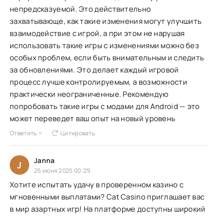
непредсказуемой. Это действительно
захватывающе, как такие изменения могут улучшить
взаимодействие с игрой, а при этом не нарушая
использовать такие игры с изменениями можно без
особых проблем, если быть внимательным и следить
за обновлениями. Это делает каждый игровой
процесс лучше контролируемым, а возможности
практически неограниченные. Рекомендую
попробовать такие игры с модами для Android — это
может переведет ваш опыт на новый уровень
Ответить
Цитировать
Janna
J
25 июня 2025 00:29
Хотите испытать удачу в проверенном казино с
мгновенными выплатами? Cat Casino приглашает вас
в мир азартных игр! На платформе доступны широкий