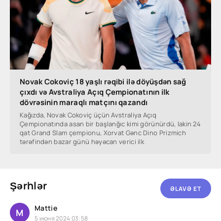
Novak Cokoviç 18 yaşlı rəqibi ilə döyüşdən sağ
çıxdı və Avstraliya Açıq Çempionatının ilk
dövrəsinin maraqlı matçını qazandı
Kağızda, Novak Cokoviç üçün Avstraliya Açıq
Çempionatında asan bir başlanğıc kimi görünürdü, lakin 24
qat Grand Slam çempionu, Xorvat Gənc Dino Prizmich
tərəfindən bazar günü həyəcan verici ilk
Şərhlər
ƏLAVƏ ET
Mattie
M
5 июня 2024 03:58