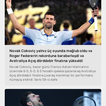
Novak Cokoviç yalnız üç oyunda məğlub oldu və
Roger Federerin rekorduna bərabərləşdi və
Avstraliya Açıq dörddəbir finalına yüksəldi
Novak Cokoviç, bazar günü Fransız Adrian Mannarino
üzərində 6-0, 6-0, 6-3 hesablı qələbə qazanaraq Avstraliya
Açıq dörddəbir finalına çıxaraq inanılmaz bir performans
nümayiş etdirdi. Serb 58-ci dəfə