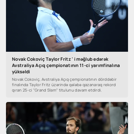
Novak Cokoviç Taylor Fritz ' i məğlub edərək
Avstraliya Açıq çempionatının 11-ci yarımfinalına
yüksəldi
Novak Cokoviç, Avstraliya Açıq çempionatının dörddəbir
finalında Taylor Fritz üzərində qələbə qazanaraq rekord
qıran 25-ci "Grand Slam" titulunu davam etdirdi.