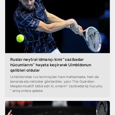
Ruslar neytral idmançı kimi "cazibədar
hücumlarını" həyata keçirərək Uimbldonun
qalibləri oldular
Uimbldondakı rus tennisçiləri həm məhkəmədə, həm də
kənarda əla nəticələr göstərdilər, yazır The Guardian.
Məqalə müəllifi iddia edir ki, onların" cazibədarlıq hücumu
" artıq onlara qələbə