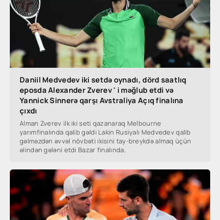
Daniil Medvedev iki setdə oynadı, dörd saatlıq
eposda Alexander Zverev ' i məğlub etdi və
Yannick Sinnerə qarşı Avstraliya Açıq finalına
çıxdı
Alman Zverev ilk iki seti qazanaraq Melbourne
yarımfinalında qalib gəldi Lakin Rusiyalı Medvedev qalib
gəlməzdən əvvəl növbəti ikisini tay-breykdə almaq üçün
əlindən gələni etdi Bazar finalında,