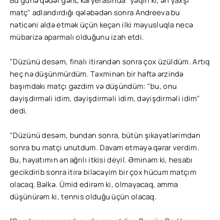
Bu günə qədər gənc karyerasında "yəqin ki, ən yaxşı
matç" adlandırdığı qələbədən sonra Andreeva bu
nəticəni əldə etmək üçün keçən ilki məyusluqla necə
mübarizə aparmalı olduğunu izah etdi.
"Düzünü desəm, finalı itirəndən sonra çox üzüldüm. Artıq
heç nə düşünmürdüm. Təxminən bir həftə ərzində
başımdakı matçı gəzdim və düşündüm: "bu, onu
dəyişdirməli idim, dəyişdirməli idim, dəyişdirməli idim"
dedi.
"Düzünü desəm, bundan sonra, bütün şikayətlərimdən
sonra bu matçı unutdum. Davam etməyə qərar verdim.
Bu, həyatımın ən ağrılı itkisi deyil. Əminəm ki, hesabı
gecikdirib sonra itirə biləcəyim bir çox hücum matçım
olacaq. Bəlkə. Ümid edirəm ki, olmayacaq, amma
düşünürəm ki, tennis olduğu üçün olacaq.