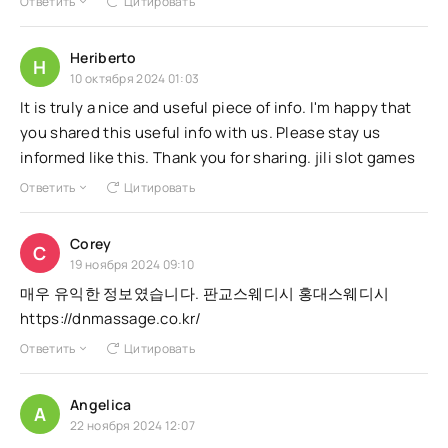
Ответить
Цитировать
Heriberto
H
10 октября 2024 01:03
It is truly a nice and useful piece of info. I'm happy that
you shared this useful info with us. Please stay us
informed like this. Thank you for sharing. jili slot games
Ответить
Цитировать
Corey
C
19 ноября 2024 09:10
매우 유익한 정보였습니다. 판교스웨디시 홍대스웨디시
https://dnmassage.co.kr/
Ответить
Цитировать
Angelica
A
22 ноября 2024 12:07