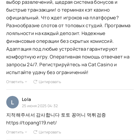
выбор развлечений, щедрая система бонусов и
быстрые транзакции! о терминах кэт казино
официальный. Что ждет игроков на платформе?
Разнообразие слотов от топовых студий. Программа
лояльности на каждый депозит. Надежные
финансовые операции без скрытых комиссий.
Адаптация под любые устройства гарантируют
комфортную игру. Оперативная помощь отвечает на
запросы 24/7. Регистрируйтесь на Cat Casino и
испытайте удачу без ограничений!
Ответить
Цитировать
Lola
L
25 июня 2025 04:32
지적해주셔서 감사합니다 토토 꽁머니 먹튀검증
https://topang119.net/
Ответить
Цитировать