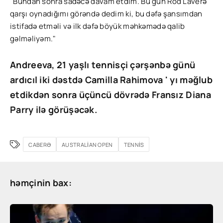
"Bundan sonra sadəcə davam etdim. Bu gün Rod Laverə
qarşı oynadığımı görəndə dedim ki, bu dəfə şansımdan
istifadə etməli və ilk dəfə böyük məhkəmədə qalib
gəlməliyəm."
Andreeva, 21 yaşlı tennisçi çərşənbə günü
ardıcıl iki dəstdə Camilla Rahimova ' yı məğlub
etdikdən sonra üçüncü dövrədə Fransız Diana
Parry ilə görüşəcək.
CABERƏ
AUSTRALIAN OPEN
TENNIS
həmçinin bax: