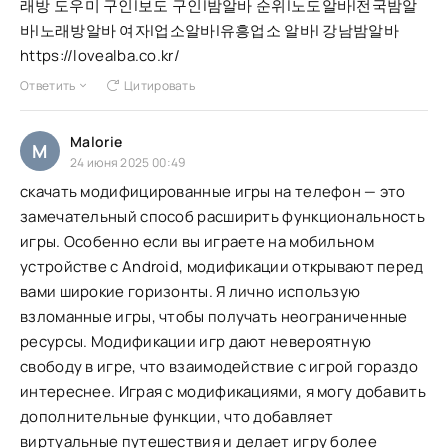
래방 도우미 구인|보도 구인|밤알바 순위|노도알바|전국밤알
바|노래방알바 여자|업소알바|유흥업소 알바| 강남밤알바
https://lovealba.co.kr/
Ответить
Цитировать
Malorie
M
24 июня 2025 00:49
скачать модифицированные игры на телефон — это
замечательный способ расширить функциональность
игры. Особенно если вы играете на мобильном
устройстве с Android, модификации открывают перед
вами широкие горизонты. Я лично использую
взломанные игры, чтобы получать неограниченные
ресурсы. Модификации игр дают невероятную
свободу в игре, что взаимодействие с игрой гораздо
интереснее. Играя с модификациями, я могу добавить
дополнительные функции, что добавляет
виртуальные путешествия и делает игру более