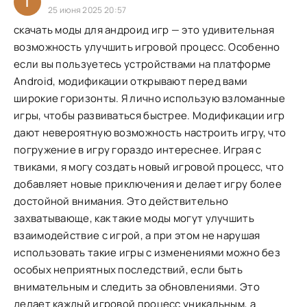
I
25 июня 2025 20:57
скачать моды для андроид игр — это удивительная
возможность улучшить игровой процесс. Особенно
если вы пользуетесь устройствами на платформе
Android, модификации открывают перед вами
широкие горизонты. Я лично использую взломанные
игры, чтобы развиваться быстрее. Модификации игр
дают невероятную возможность настроить игру, что
погружение в игру гораздо интереснее. Играя с
твиками, я могу создать новый игровой процесс, что
добавляет новые приключения и делает игру более
достойной внимания. Это действительно
захватывающе, как такие моды могут улучшить
взаимодействие с игрой, а при этом не нарушая
использовать такие игры с изменениями можно без
особых неприятных последствий, если быть
внимательным и следить за обновлениями. Это
делает каждый игровой процесс уникальным, а