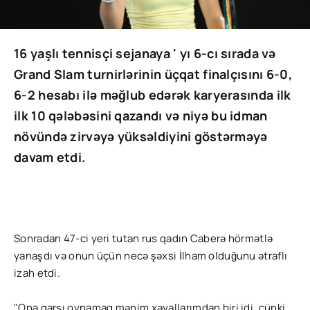
16 yaşlı tennisçi sejanaya ' yı 6-cı sırada və
Grand Slam turnirlərinin üçqat finalçısını 6-0,
6-2 hesabı ilə məğlub edərək karyerasında ilk
ilk 10 qələbəsini qazandı və niyə bu idman
növündə zirvəyə yüksəldiyini göstərməyə
davam etdi.
Sonradan 47-ci yeri tutan rus qadın Caberə hörmətlə
yanaşdı və onun üçün necə şəxsi İlham olduğunu ətraflı
izah etdi.
"Ona qarşı oynamaq mənim xəyallarımdan biri idi, çünki