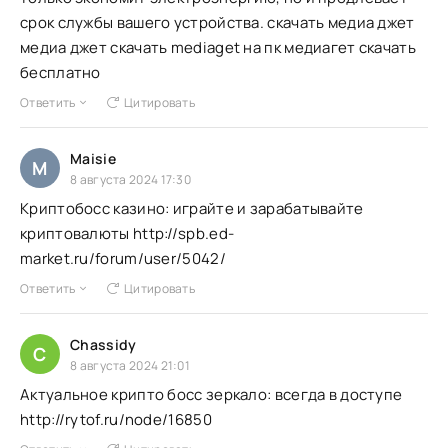
срок службы вашего устройства. скачать медиа джет
медиа джет скачать mediaget на пк медиагет скачать
бесплатно
Ответить
Цитировать
Maisie
M
8 августа 2024 17:30
Криптобосс казино: играйте и зарабатывайте
криптовалюты http://spb.ed-
market.ru/forum/user/5042/
Ответить
Цитировать
Chassidy
C
8 августа 2024 21:01
Актуальное крипто босс зеркало: всегда в доступе
http://rytof.ru/node/16850