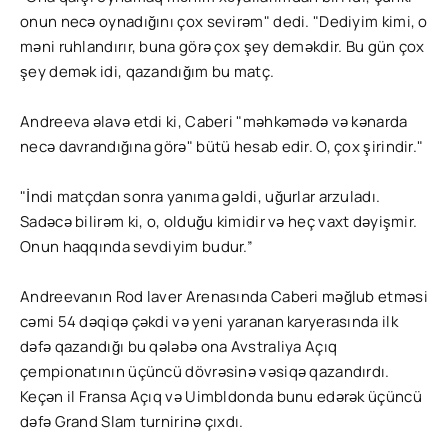
onun necə oynadığını çox sevirəm" dedi. "Dediyim kimi, o
məni ruhlandırır, buna görə çox şey deməkdir. Bu gün çox
şey demək idi, qazandığım bu matç.
Andreeva əlavə etdi ki, Caberi "məhkəmədə və kənarda
necə davrandığına görə" bütü hesab edir. O, çox şirindir."
"İndi matçdan sonra yanıma gəldi, uğurlar arzuladı.
Sadəcə bilirəm ki, o, olduğu kimidir və heç vaxt dəyişmir.
Onun haqqında sevdiyim budur.”
Andreevanın Rod laver Arenasında Caberi məğlub etməsi
cəmi 54 dəqiqə çəkdi və yeni yaranan karyerasında ilk
dəfə qazandığı bu qələbə ona Avstraliya Açıq
çempionatının üçüncü dövrəsinə vəsiqə qazandırdı.
Keçən il Fransa Açıq və Uimbldonda bunu edərək üçüncü
dəfə Grand Slam turnirinə çıxdı.