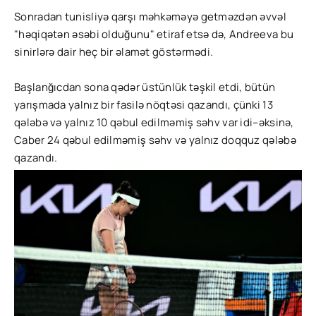
Sonradan tunisliyə qarşı məhkəməyə getməzdən əvvəl
"həqiqətən əsəbi olduğunu" etiraf etsə də, Andreeva bu
sinirlərə dair heç bir əlamət göstərmədi.
Başlanğıcdan sona qədər üstünlük təşkil etdi, bütün
yarışmada yalnız bir fasilə nöqtəsi qazandı, çünki 13
qələbə və yalnız 10 qəbul edilməmiş səhv var idi–əksinə,
Caber 24 qəbul edilməmiş səhv və yalnız doqquz qələbə
qazandı.