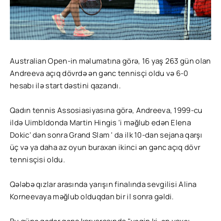
Australian Open-in məlumatına görə, 16 yaş 263 gün olan
Andreeva açıq dövrdə ən gənc tennisçi oldu və 6-0
hesabı ilə start dəstini qazandı.
Qadın tennis Assosiasiyasına görə, Andreeva, 1999-cu
ildə Uimbldonda Martin Hingis 'i məğlub edən Elena
Dokic' dən sonra Grand Slam ' da ilk 10-dan sejana qarşı
üç və ya daha az oyun buraxan ikinci ən gənc açıq dövr
tennisçisi oldu.
Qələbə qızlar arasında yarışın finalında sevgilisi Alina
Korneevaya məğlub olduqdan bir il sonra gəldi.