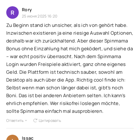
Rory
R
25 июня 2025 16:20
Zu Beginn stand ich unsicher, als ich von gehört habe.
Inzwischen existieren ja eine riesige Auswahl Optionen,
deshalb war ich zurückhaltend. Aber dieser Spinmama
Bonus ohne Einzahlung hat mich geködert, und siehe da
– war echt positiv überrascht. Nach dem Spinmama
Login wurden Freispiele aktiviert, ganz ohne eigenes
Geld. Die Plattform ist technisch sauber, sowohl am
Desktop als auch über die App. Richtig cool finde ich:
Selbst wenn man schon länger dabei ist, gibt’s noch
Boni. Das ist bei anderen Anbietern selten. Ich kann’s
ehrlich empfehlen. Wer risikofrei loslegen möchte,
sollte Spinmama einfach mal ausprobieren.
Ответить
Цитировать
Issac