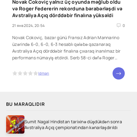
Novak Cokoviç yalnız üç oyunda məğlub oldu
və Roger Federerin rekorduna bərabərləşdi və
Avstraliya Açıq dörddəbir finalına yüksəldi
21 янв 2024, 20:54
0
Novak Cokoviç, bazar günü Fransız Adrian Mannarino
üzərində 6-0, 6-0, 6-3 hesablı qələbə qazanaraq
Avstraliya Açıq dörddəbir finalına çıxaraq inanılmaz bir
performans nümayiş etdirdi. Serb 58-ci dəfə Roger
Federerin bütün zamanların rekorduna uyğun gələn
Grand Slam turnirlərinin son səkkizliyinə
5
Idman
BU MARAQLIDIR
Sumit Nagal Hindistan tarixinə düşdükdən sonra
Avstraliya Açıq çempionatından kənarlaşdırıldı