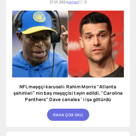
27.01.2024
Idman
0
NFL məşqçi karuseli: Rahim Morris "Atlanta
şahinləri" nin baş məşqçisi təyin edildi, "Carolina
Panthers" Dave canales ' i işə götürdü
DAHA ÇOX OXU