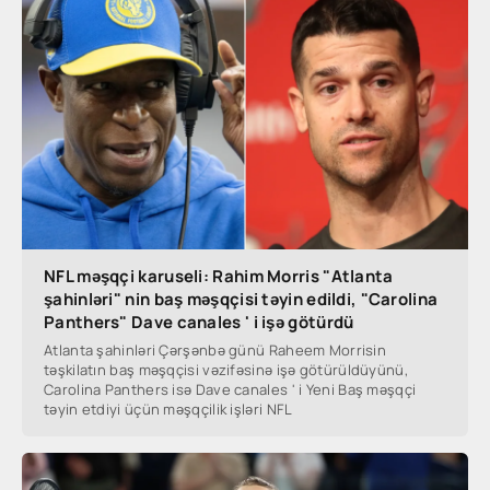
NFL məşqçi karuseli: Rahim Morris "Atlanta
şahinləri" nin baş məşqçisi təyin edildi, "Carolina
Panthers" Dave canales ' i işə götürdü
Atlanta şahinləri Çərşənbə günü Raheem Morrisin
təşkilatın baş məşqçisi vəzifəsinə işə götürüldüyünü,
Carolina Panthers isə Dave canales ' i Yeni Baş məşqçi
təyin etdiyi üçün məşqçilik işləri NFL