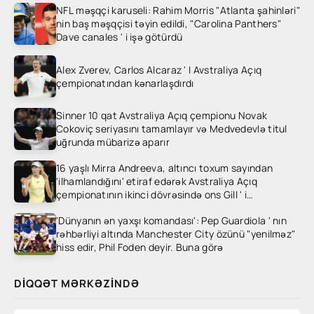
NFL məşqçi karuseli: Rahim Morris "Atlanta şahinləri"
nin baş məşqçisi təyin edildi, "Carolina Panthers"
Dave canales ' i işə götürdü
Alex Zverev, Carlos Alcaraz ' I Avstraliya Açıq
çempionatından kənarlaşdırdı
Sinner 10 qat Avstraliya Açıq çempionu Novak
Cokoviç seriyasını tamamlayır və Medvedevlə titul
uğrunda mübarizə aparır
16 yaşlı Mirra Andreeva, altıncı toxum sayından
'ilhamlandığını' etiraf edərək Avstraliya Açıq
çempionatının ikinci dövrəsində ons Gill ' i
heyrətləndirdi
'Dünyanın ən yaxşı komandası': Pep Guardiola ' nın
rəhbərliyi altında Manchester City özünü "yenilməz"
hiss edir, Phil Foden deyir. Buna görə
DIQQƏT MƏRKƏZINDƏ