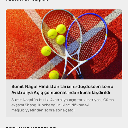
Sumit Nagal Hindistan tarixinə düşdükdən sonra
Avstraliya Açıq çempionatından kənarlaşdırıldı
Sumit Nagal 'ın bu ilki Avstraliya Açıq tarixi seriyası, Cümə
axşamı Shang Juncheng' in ikinci dövrədəki
məğlubiyyətindən sonra sona çatdı.