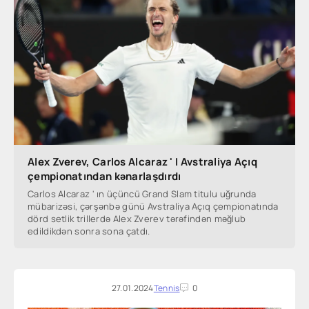
Alex Zverev, Carlos Alcaraz ' I Avstraliya Açıq
çempionatından kənarlaşdırdı
Carlos Alcaraz ' ın üçüncü Grand Slam titulu uğrunda
mübarizəsi, çərşənbə günü Avstraliya Açıq çempionatında
dörd setlik trillerdə Alex Zverev tərəfindən məğlub
edildikdən sonra sona çatdı.
27.01.2024
Tennis
0