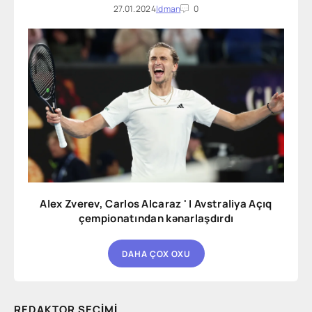
27.01.2024
Idman
0
Alex Zverev, Carlos Alcaraz ' I Avstraliya Açıq
çempionatından kənarlaşdırdı
DAHA ÇOX OXU
REDAKTOR SEÇIMI