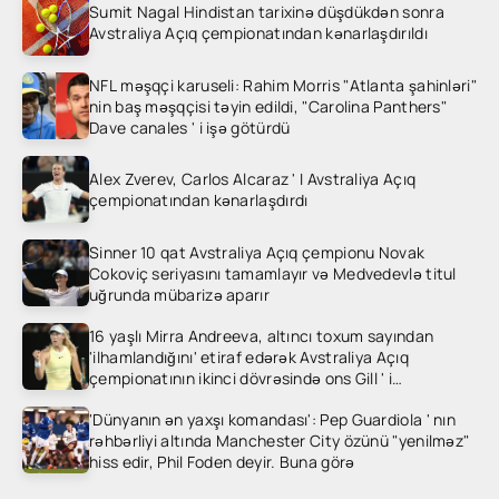
Sumit Nagal Hindistan tarixinə düşdükdən sonra
Avstraliya Açıq çempionatından kənarlaşdırıldı
NFL məşqçi karuseli: Rahim Morris "Atlanta şahinləri"
nin baş məşqçisi təyin edildi, "Carolina Panthers"
Dave canales ' i işə götürdü
Alex Zverev, Carlos Alcaraz ' I Avstraliya Açıq
çempionatından kənarlaşdırdı
Sinner 10 qat Avstraliya Açıq çempionu Novak
Cokoviç seriyasını tamamlayır və Medvedevlə titul
uğrunda mübarizə aparır
16 yaşlı Mirra Andreeva, altıncı toxum sayından
'ilhamlandığını' etiraf edərək Avstraliya Açıq
çempionatının ikinci dövrəsində ons Gill ' i
heyrətləndirdi
'Dünyanın ən yaxşı komandası': Pep Guardiola ' nın
rəhbərliyi altında Manchester City özünü "yenilməz"
hiss edir, Phil Foden deyir. Buna görə