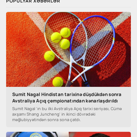
POPULYAR XƏBƏRLƏR
Sumit Nagal Hindistan tarixinə düşdükdən sonra
Avstraliya Açıq çempionatından kənarlaşdırıldı
Sumit Nagal 'ın bu ilki Avstraliya Açıq tarixi seriyası, Cümə
axşamı Shang Juncheng' in ikinci dövrədəki
məğlubiyyətindən sonra sona çatdı.