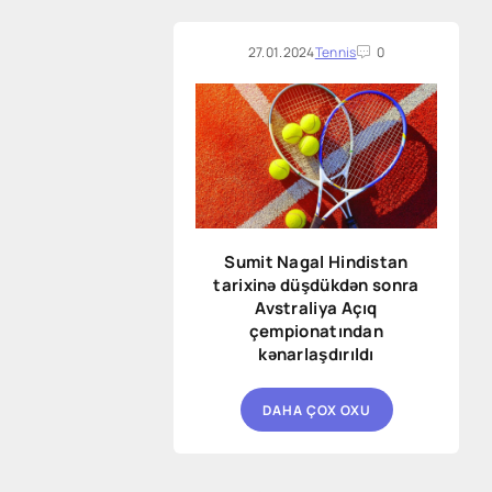
edildikdən sonra sona çatdı.
27.01.2024
Tennis
0
Sumit Nagal Hindistan
tarixinə düşdükdən sonra
Avstraliya Açıq
çempionatından
kənarlaşdırıldı
DAHA ÇOX OXU