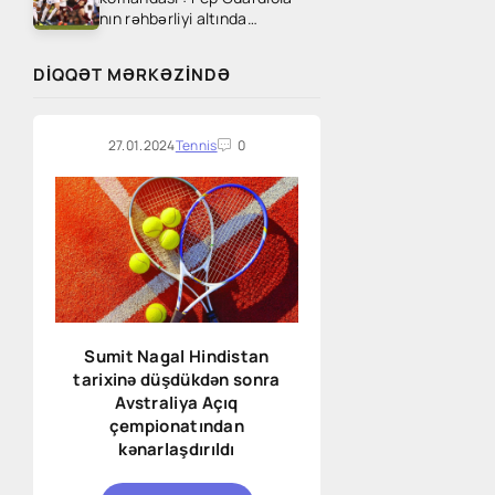
nın rəhbərliyi altında
Manchester City özünü
"yenilməz" hiss edir, Phil
DIQQƏT MƏRKƏZINDƏ
Foden deyir. Buna görə
27.01.2024
Tennis
0
Sumit Nagal Hindistan
tarixinə düşdükdən sonra
Avstraliya Açıq
çempionatından
kənarlaşdırıldı