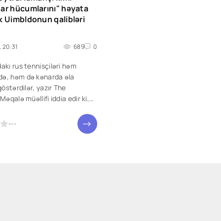
ar hücumlarını" həyata
k Uimbldonun qalibləri
, 20:31
689
0
kı rus tennisçiləri həm
, həm də kənarda əla
göstərdilər, yazır The
Məqalə müəllifi iddia edir ki,
azibədarlıq hücumu " artıq
əbə qazandırıb. Bəs onların
---
təsadüfi idimi? Jurnalist bu