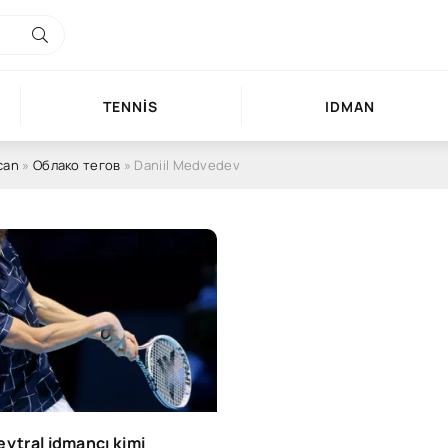
TENNIS
IDMAN
can
»
Облако тегов
» Daniil Medvedev
eytral idmançı kimi