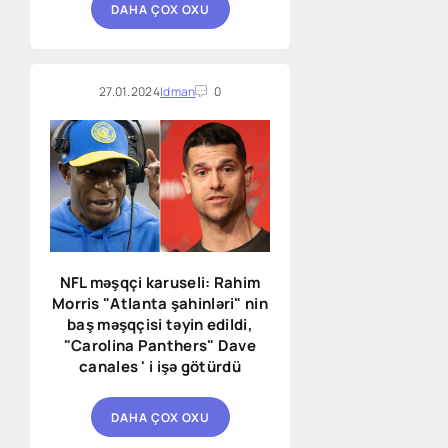
DAHA ÇOX OXU
27.01.2024
Idman
0
NFL məşqçi karuseli: Rahim
Morris "Atlanta şahinləri" nin
baş məşqçisi təyin edildi,
"Carolina Panthers" Dave
canales ' i işə götürdü
DAHA ÇOX OXU