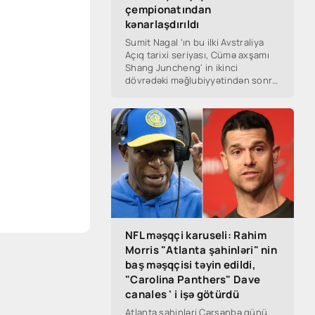
çempionatından
kənarlaşdırıldı
Sumit Nagal 'ın bu ilki Avstraliya
Açıq tarixi seriyası, Cümə axşamı
Shang Juncheng' in ikinci
dövrədəki məğlubiyyətindən sonra
sona çatdı.
NFL məşqçi karuseli: Rahim
Morris "Atlanta şahinləri" nin
baş məşqçisi təyin edildi,
"Carolina Panthers" Dave
canales ' i işə götürdü
Atlanta şahinləri Çərşənbə günü