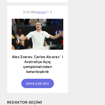
27.01.2024
Idman
0
Alex Zverev, Carlos Alcaraz ' I
Avstraliya Açıq
çempionatından
kənarlaşdırdı
DAHA ÇOX OXU
REDAKTOR SEÇIMI