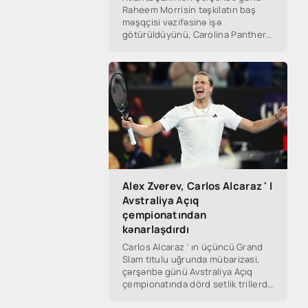
Raheem Morrisin təşkilatın baş
məşqçisi vəzifəsinə işə
götürüldüyünü, Carolina Panthers
isə Dave canales ' i Yeni Baş
məşqçi təyin etdiyi üçün məşqçilik
işləri NFL
Alex Zverev, Carlos Alcaraz ' I
Avstraliya Açıq
çempionatından
kənarlaşdırdı
Carlos Alcaraz ' ın üçüncü Grand
Slam titulu uğrunda mübarizəsi,
çərşənbə günü Avstraliya Açıq
çempionatında dörd setlik trillerdə
Alex Zverev tərəfindən məğlub