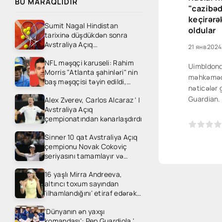
BU MARAQLIDIR
"cazibəd
keçirərə
Sumit Nagal Hindistan
oldular
tarixinə düşdükdən sonra
Avstraliya Açıq
21 янв 2024
çempionatından
NFL məşqçi karuseli: Rahim
kənarlaşdırıldı
Uimbldonda
Morris "Atlanta şahinləri" nin
məhkəmədə
baş məşqçisi təyin edildi,
nəticələr 
"Carolina Panthers" Dave
Guardian. 
Alex Zverev, Carlos Alcaraz ' I
canales ' i işə götürdü
Avstraliya Açıq
onların" c
çempionatından kənarlaşdırdı
onlara qəl
0
1
2
3
4
5
davranışı 
Sinner 10 qat Avstraliya Açıq
sualı verir.
çempionu Novak Cokoviç
seriyasını tamamlayır və
Medvedevlə titul uğrunda
16 yaşlı Mirra Andreeva,
mübarizə aparır
altıncı toxum sayından
'ilhamlandığını' etiraf edərək
Avstraliya Açıq çempionatının
'Dünyanın ən yaxşı
ikinci dövrəsində ons Gill ' i
komandası': Pep Guardiola '
heyrətləndirdi