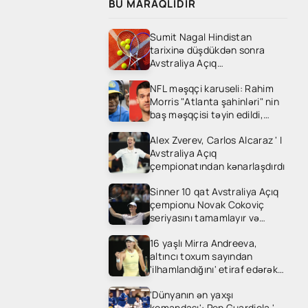
BU MARAQLIDIR
Sumit Nagal Hindistan
tarixinə düşdükdən sonra
Avstraliya Açıq
çempionatından
NFL məşqçi karuseli: Rahim
kənarlaşdırıldı
Morris "Atlanta şahinləri" nin
baş məşqçisi təyin edildi,
"Carolina Panthers" Dave
Alex Zverev, Carlos Alcaraz ' I
canales ' i işə götürdü
Avstraliya Açıq
çempionatından kənarlaşdırdı
Sinner 10 qat Avstraliya Açıq
çempionu Novak Cokoviç
seriyasını tamamlayır və
Medvedevlə titul uğrunda
16 yaşlı Mirra Andreeva,
mübarizə aparır
altıncı toxum sayından
'ilhamlandığını' etiraf edərək
Avstraliya Açıq çempionatının
'Dünyanın ən yaxşı
ikinci dövrəsində ons Gill ' i
komandası': Pep Guardiola '