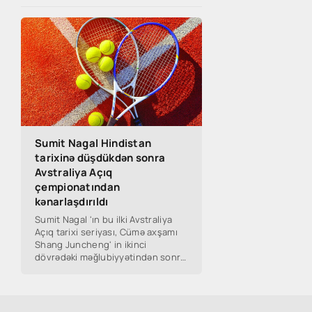
Sumit Nagal Hindistan
tarixinə düşdükdən sonra
Avstraliya Açıq
çempionatından
kənarlaşdırıldı
Sumit Nagal 'ın bu ilki Avstraliya
Açıq tarixi seriyası, Cümə axşamı
Shang Juncheng' in ikinci
dövrədəki məğlubiyyətindən sonra
sona çatdı.