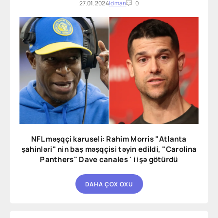
27.01.2024
Idman
0
NFL məşqçi karuseli: Rahim Morris "Atlanta
şahinləri" nin baş məşqçisi təyin edildi, "Carolina
Panthers" Dave canales ' i işə götürdü
DAHA ÇOX OXU