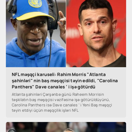
NFL məşqçi karuseli: Rahim Morris "Atlanta
şahinləri" nin baş məşqçisi təyin edildi, "Carolina
Panthers" Dave canales ' i işə götürdü
Atlanta şahinləri Çərşənbə günü Raheem Morrisin
təşkilatın baş məşqçisi vəzifəsinə işə götürüldüyünü,
Carolina Panthers isə Dave canales ' i Yeni Baş məşqçi
təyin etdiyi üçün məşqçilik işləri NFL