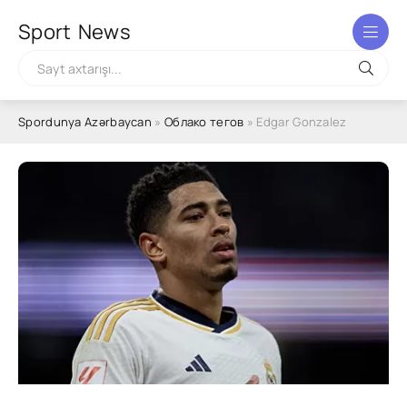
Sport
News
Spordunya Azərbaycan
»
Облако тегов
» Edgar Gonzalez