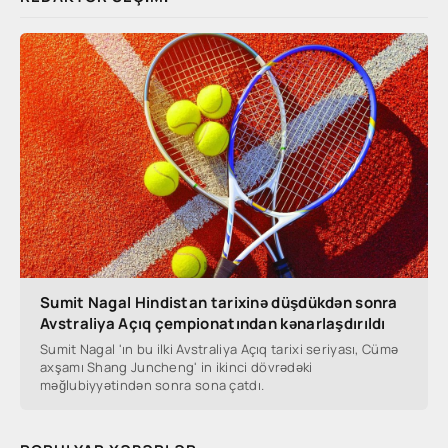
Sumit Nagal Hindistan tarixinə düşdükdən sonra
Avstraliya Açıq çempionatından kənarlaşdırıldı
Sumit Nagal 'ın bu ilki Avstraliya Açıq tarixi seriyası, Cümə
axşamı Shang Juncheng' in ikinci dövrədəki
məğlubiyyətindən sonra sona çatdı.