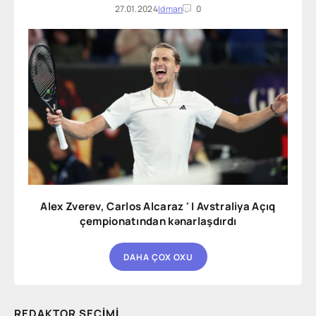
27.01.2024
Idman
0
Alex Zverev, Carlos Alcaraz ' I Avstraliya Açıq
çempionatından kənarlaşdırdı
DAHA ÇOX OXU
REDAKTOR SEÇIMI