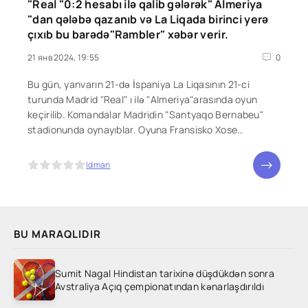
"Real "0:2 hesabı ilə qalib gələrək" Almeriya
"dan qələbə qazanıb və La Liqada birinci yerə
çıxıb bu barədə"Rambler" xəbər verir.
21 янв 2024, 19:55
0
Bu gün, yanvarın 21-də İspaniya La Liqasının 21-ci
turunda Madrid "Real" ı ilə "Almeriya"arasında oyun
keçirilib. Komandalar Madridin "Santyaqo Bernabeu"
stadionunda oynayıblar. Oyuna Fransisko Xose
Hernandez Maesonun rəhbərlik etdiyi hakimlər
briqadası xidmət edirdi. Hakimin başlanğıc fiti Moskva
5
Idman
BU MARAQLIDIR
Sumit Nagal Hindistan tarixinə düşdükdən sonra
Avstraliya Açıq çempionatından kənarlaşdırıldı