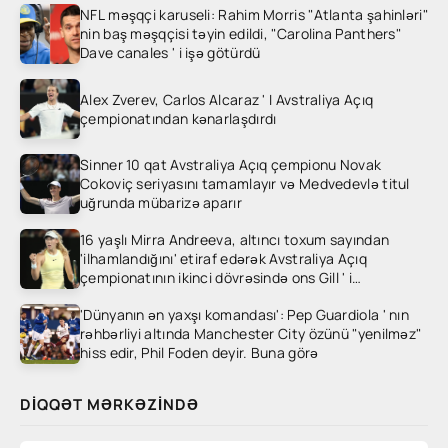
NFL məşqçi karuseli: Rahim Morris "Atlanta şahinləri"
nin baş məşqçisi təyin edildi, "Carolina Panthers"
Dave canales ' i işə götürdü
Alex Zverev, Carlos Alcaraz ' I Avstraliya Açıq
çempionatından kənarlaşdırdı
Sinner 10 qat Avstraliya Açıq çempionu Novak
Cokoviç seriyasını tamamlayır və Medvedevlə titul
uğrunda mübarizə aparır
16 yaşlı Mirra Andreeva, altıncı toxum sayından
'ilhamlandığını' etiraf edərək Avstraliya Açıq
çempionatının ikinci dövrəsində ons Gill ' i
heyrətləndirdi
'Dünyanın ən yaxşı komandası': Pep Guardiola ' nın
rəhbərliyi altında Manchester City özünü "yenilməz"
hiss edir, Phil Foden deyir. Buna görə
DIQQƏT MƏRKƏZINDƏ