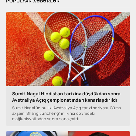
POPULYAR XƏBƏRLƏR
Sumit Nagal Hindistan tarixinə düşdükdən sonra
Avstraliya Açıq çempionatından kənarlaşdırıldı
Sumit Nagal 'ın bu ilki Avstraliya Açıq tarixi seriyası, Cümə
axşamı Shang Juncheng' in ikinci dövrədəki
məğlubiyyətindən sonra sona çatdı.