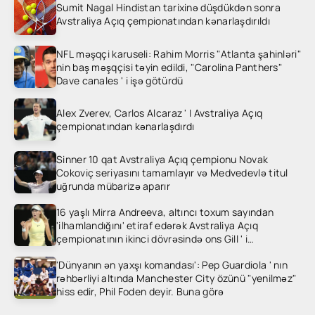
Sumit Nagal Hindistan tarixinə düşdükdən sonra
Avstraliya Açıq çempionatından kənarlaşdırıldı
NFL məşqçi karuseli: Rahim Morris "Atlanta şahinləri"
nin baş məşqçisi təyin edildi, "Carolina Panthers"
Dave canales ' i işə götürdü
Alex Zverev, Carlos Alcaraz ' I Avstraliya Açıq
çempionatından kənarlaşdırdı
Sinner 10 qat Avstraliya Açıq çempionu Novak
Cokoviç seriyasını tamamlayır və Medvedevlə titul
uğrunda mübarizə aparır
16 yaşlı Mirra Andreeva, altıncı toxum sayından
'ilhamlandığını' etiraf edərək Avstraliya Açıq
çempionatının ikinci dövrəsində ons Gill ' i
heyrətləndirdi
'Dünyanın ən yaxşı komandası': Pep Guardiola ' nın
rəhbərliyi altında Manchester City özünü "yenilməz"
hiss edir, Phil Foden deyir. Buna görə