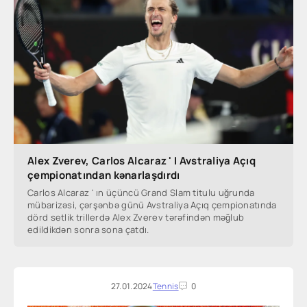
Alex Zverev, Carlos Alcaraz ' I Avstraliya Açıq
çempionatından kənarlaşdırdı
Carlos Alcaraz ' ın üçüncü Grand Slam titulu uğrunda
mübarizəsi, çərşənbə günü Avstraliya Açıq çempionatında
dörd setlik trillerdə Alex Zverev tərəfindən məğlub
edildikdən sonra sona çatdı.
27.01.2024
Tennis
0