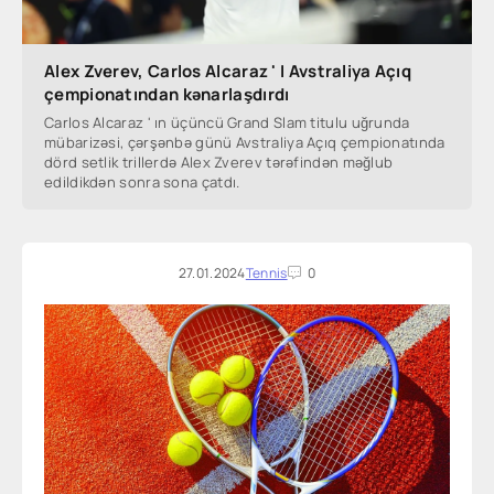
Alex Zverev, Carlos Alcaraz ' I Avstraliya Açıq
çempionatından kənarlaşdırdı
Carlos Alcaraz ' ın üçüncü Grand Slam titulu uğrunda
mübarizəsi, çərşənbə günü Avstraliya Açıq çempionatında
dörd setlik trillerdə Alex Zverev tərəfindən məğlub
edildikdən sonra sona çatdı.
27.01.2024
Tennis
0