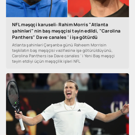
NFL məşqçi karuseli: Rahim Morris "Atlanta
şahinləri" nin baş məşqçisi təyin edildi, "Carolina
Panthers" Dave canales ' i işə götürdü
Atlanta şahinləri Çərşənbə günü Raheem Morrisin
təşkilatın baş məşqçisi vəzifəsinə işə götürüldüyünü,
Carolina Panthers isə Dave canales ' i Yeni Baş məşqçi
təyin etdiyi üçün məşqçilik işləri NFL