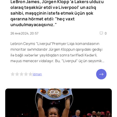
LeBron James, Jürgen Klopp 'a Lakers ulduzu
olaraq təşəkkür etdi və Liverpool' un azlıq
sahibi, məşqçinin istefa etmək üçün şok
qərarına hörmət etdi: "heç vaxt
unudulmayacaqsınız."
26 янв 2024, 20:57
0
Lebron Ceyms "Liverpul"Premyer Liqa komandasının
minoritar səhmdarıdır Jürgen Kloppun qarşıdakı gedişi
ilə bağlı xəbərlər yayıldıqdan sonra təriflədi Kədərli,
məyus menecer vidalaşır. Bu, "Liverpul" üçün seysmik
andır-hər şey başlayır
5
Idman