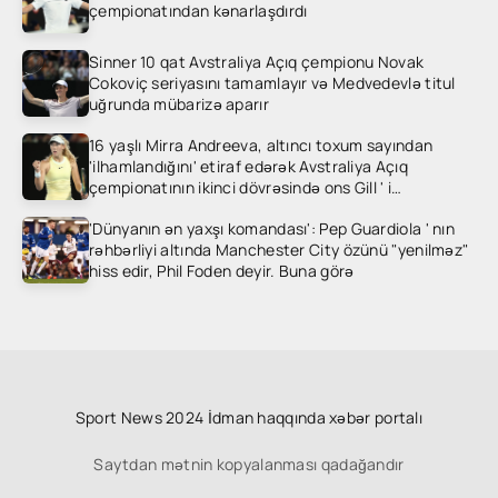
çempionatından kənarlaşdırdı
Sinner 10 qat Avstraliya Açıq çempionu Novak
Cokoviç seriyasını tamamlayır və Medvedevlə titul
uğrunda mübarizə aparır
16 yaşlı Mirra Andreeva, altıncı toxum sayından
'ilhamlandığını' etiraf edərək Avstraliya Açıq
çempionatının ikinci dövrəsində ons Gill ' i
heyrətləndirdi
'Dünyanın ən yaxşı komandası': Pep Guardiola ' nın
rəhbərliyi altında Manchester City özünü "yenilməz"
hiss edir, Phil Foden deyir. Buna görə
Sport News 2024 İdman haqqında xəbər portalı
Saytdan mətnin kopyalanması qadağandır