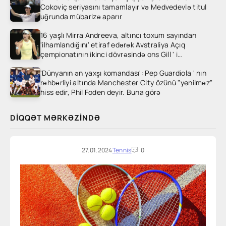
Cokoviç seriyasını tamamlayır və Medvedevlə titul
uğrunda mübarizə aparır
16 yaşlı Mirra Andreeva, altıncı toxum sayından
'ilhamlandığını' etiraf edərək Avstraliya Açıq
çempionatının ikinci dövrəsində ons Gill ' i
heyrətləndirdi
'Dünyanın ən yaxşı komandası': Pep Guardiola ' nın
rəhbərliyi altında Manchester City özünü "yenilməz"
hiss edir, Phil Foden deyir. Buna görə
DIQQƏT MƏRKƏZINDƏ
27.01.2024
Tennis
0