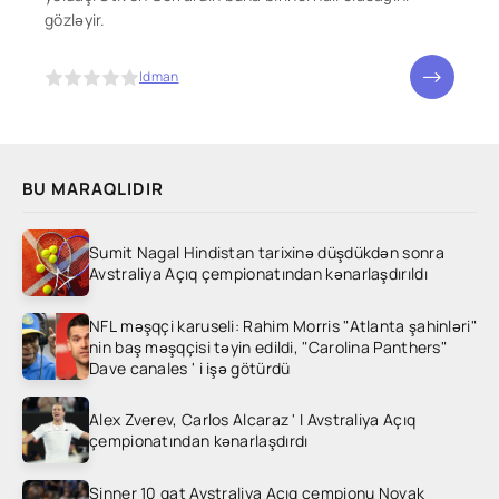
gözləyir.
5
Idman
BU MARAQLIDIR
Sumit Nagal Hindistan tarixinə düşdükdən sonra
Avstraliya Açıq çempionatından kənarlaşdırıldı
NFL məşqçi karuseli: Rahim Morris "Atlanta şahinləri"
nin baş məşqçisi təyin edildi, "Carolina Panthers"
Dave canales ' i işə götürdü
Alex Zverev, Carlos Alcaraz ' I Avstraliya Açıq
çempionatından kənarlaşdırdı
Sinner 10 qat Avstraliya Açıq çempionu Novak