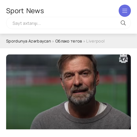
Sport
News
Spordunya Azərbaycan
»
Облако тегов
» Liverpool