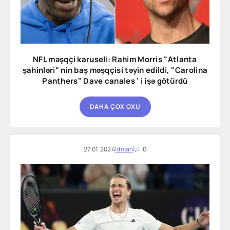
NFL məşqçi karuseli: Rahim Morris "Atlanta
şahinləri" nin baş məşqçisi təyin edildi, "Carolina
Panthers" Dave canales ' i işə götürdü
DAHA ÇOX OXU
27.01.2024
Idman
0