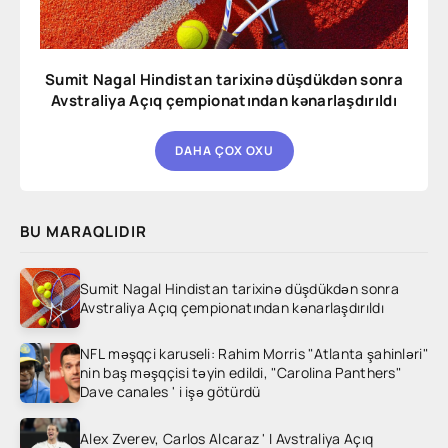
Sumit Nagal Hindistan tarixinə düşdükdən sonra
Avstraliya Açıq çempionatından kənarlaşdırıldı
DAHA ÇOX OXU
BU MARAQLIDIR
Sumit Nagal Hindistan tarixinə düşdükdən sonra
Avstraliya Açıq çempionatından kənarlaşdırıldı
NFL məşqçi karuseli: Rahim Morris "Atlanta şahinləri"
nin baş məşqçisi təyin edildi, "Carolina Panthers"
Dave canales ' i işə götürdü
Alex Zverev, Carlos Alcaraz ' I Avstraliya Açıq