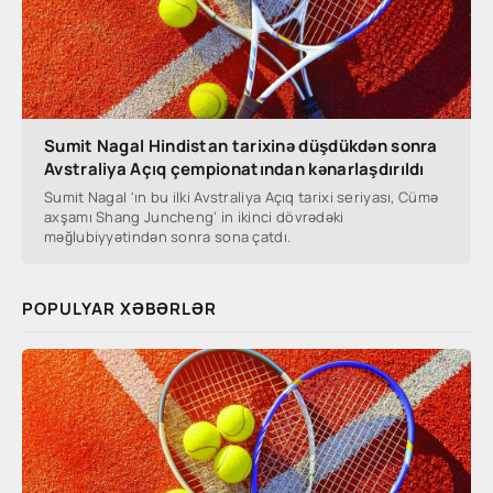
Sumit Nagal Hindistan tarixinə düşdükdən sonra
Avstraliya Açıq çempionatından kənarlaşdırıldı
Sumit Nagal 'ın bu ilki Avstraliya Açıq tarixi seriyası, Cümə
axşamı Shang Juncheng' in ikinci dövrədəki
məğlubiyyətindən sonra sona çatdı.
POPULYAR XƏBƏRLƏR