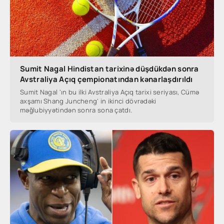
Sumit Nagal Hindistan tarixinə düşdükdən sonra
Avstraliya Açıq çempionatından kənarlaşdırıldı
Sumit Nagal 'ın bu ilki Avstraliya Açıq tarixi seriyası, Cümə
axşamı Shang Juncheng' in ikinci dövrədəki
məğlubiyyətindən sonra sona çatdı.