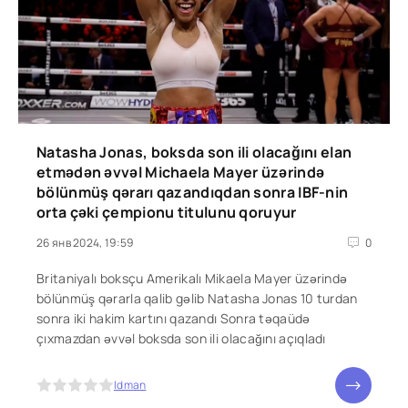
Natasha Jonas, boksda son ili olacağını elan
etmədən əvvəl Michaela Mayer üzərində
bölünmüş qərarı qazandıqdan sonra IBF-nin
orta çəki çempionu titulunu qoruyur
26 янв 2024, 19:59
0
Britaniyalı boksçu Amerikalı Mikaela Mayer üzərində
bölünmüş qərarla qalib gəlib Natasha Jonas 10 turdan
sonra iki hakim kartını qazandı Sonra təqaüdə
çıxmazdan əvvəl boksda son ili olacağını açıqladı
5
Idman