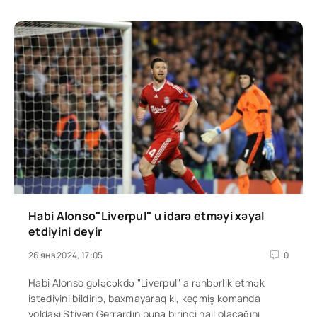
Habi Alonso"Liverpul" u idarə etməyi xəyal
etdiyini deyir
26 янв 2024, 17:05
0
Habi Alonso gələcəkdə "Liverpul" a rəhbərlik etmək
istədiyini bildirib, baxmayaraq ki, keçmiş komanda
yoldaşı Stiven Gerrardın buna birinci nail olacağını