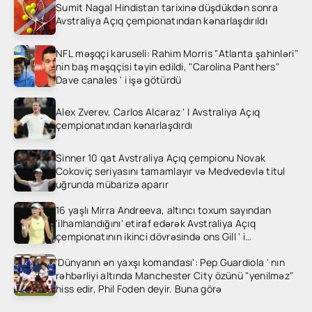
Sumit Nagal Hindistan tarixinə düşdükdən sonra
Avstraliya Açıq çempionatından kənarlaşdırıldı
NFL məşqçi karuseli: Rahim Morris "Atlanta şahinləri"
nin baş məşqçisi təyin edildi, "Carolina Panthers"
Dave canales ' i işə götürdü
Alex Zverev, Carlos Alcaraz ' I Avstraliya Açıq
çempionatından kənarlaşdırdı
Sinner 10 qat Avstraliya Açıq çempionu Novak
Cokoviç seriyasını tamamlayır və Medvedevlə titul
uğrunda mübarizə aparır
16 yaşlı Mirra Andreeva, altıncı toxum sayından
'ilhamlandığını' etiraf edərək Avstraliya Açıq
çempionatının ikinci dövrəsində ons Gill ' i
heyrətləndirdi
'Dünyanın ən yaxşı komandası': Pep Guardiola ' nın
rəhbərliyi altında Manchester City özünü "yenilməz"
hiss edir, Phil Foden deyir. Buna görə