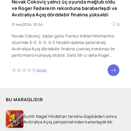
Novak Cokoviç yalnız üç oyunda məğlub oldu
və Roger Federerin rekorduna bərabərləşdi və
Avstraliya Açıq dörddəbir finalına yüksəldi
21 янв 2024, 20:54
0
Novak Cokoviç, bazar günü Fransız Adrian Mannarino
üzərində 6-0, 6-0, 6-3 hesablı qələbə qazanaraq
Avstraliya Açıq dörddəbir finalına çıxaraq inanılmaz bir
performans nümayiş etdirdi. Serb 58-ci dəfə Roger
Federerin bütün zamanların rekorduna uyğun gələn
Grand Slam turnirlərinin son səkkizliyinə
5
Idman
BU MARAQLIDIR
Sumit Nagal Hindistan tarixinə düşdükdən sonra
Avstraliya Açıq çempionatından kənarlaşdırıldı