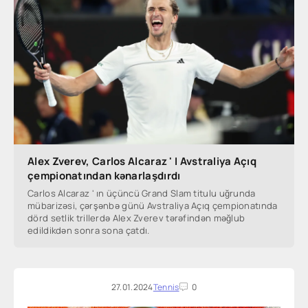
Alex Zverev, Carlos Alcaraz ' I Avstraliya Açıq
çempionatından kənarlaşdırdı
Carlos Alcaraz ' ın üçüncü Grand Slam titulu uğrunda
mübarizəsi, çərşənbə günü Avstraliya Açıq çempionatında
dörd setlik trillerdə Alex Zverev tərəfindən məğlub
edildikdən sonra sona çatdı.
27.01.2024
Tennis
0