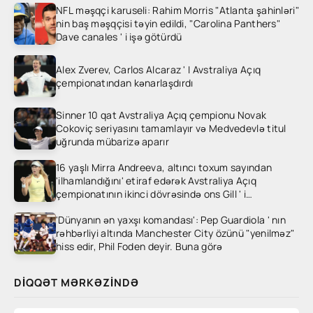
NFL məşqçi karuseli: Rahim Morris "Atlanta şahinləri"
nin baş məşqçisi təyin edildi, "Carolina Panthers"
Dave canales ' i işə götürdü
Alex Zverev, Carlos Alcaraz ' I Avstraliya Açıq
çempionatından kənarlaşdırdı
Sinner 10 qat Avstraliya Açıq çempionu Novak
Cokoviç seriyasını tamamlayır və Medvedevlə titul
uğrunda mübarizə aparır
16 yaşlı Mirra Andreeva, altıncı toxum sayından
'ilhamlandığını' etiraf edərək Avstraliya Açıq
çempionatının ikinci dövrəsində ons Gill ' i
heyrətləndirdi
'Dünyanın ən yaxşı komandası': Pep Guardiola ' nın
rəhbərliyi altında Manchester City özünü "yenilməz"
hiss edir, Phil Foden deyir. Buna görə
DIQQƏT MƏRKƏZINDƏ