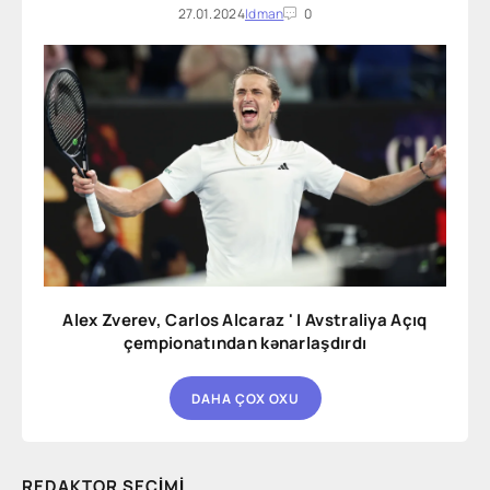
27.01.2024
Idman
0
Alex Zverev, Carlos Alcaraz ' I Avstraliya Açıq
çempionatından kənarlaşdırdı
DAHA ÇOX OXU
REDAKTOR SEÇIMI