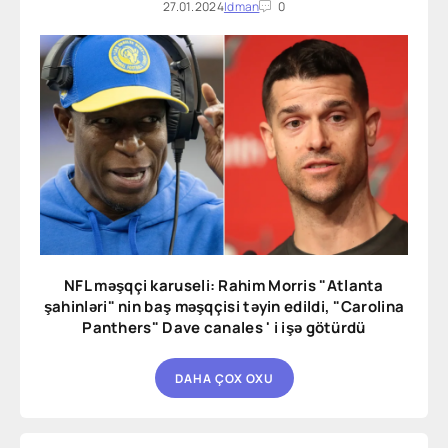
27.01.2024
Idman
0
NFL məşqçi karuseli: Rahim Morris "Atlanta
şahinləri" nin baş məşqçisi təyin edildi, "Carolina
Panthers" Dave canales ' i işə götürdü
DAHA ÇOX OXU