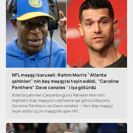
NFL məşqçi karuseli: Rahim Morris "Atlanta
şahinləri" nin baş məşqçisi təyin edildi, "Carolina
Panthers" Dave canales ' i işə götürdü
Atlanta şahinləri Çərşənbə günü Raheem Morrisin
təşkilatın baş məşqçisi vəzifəsinə işə götürüldüyünü,
Carolina Panthers isə Dave canales ' i Yeni Baş məşqçi
təyin etdiyi üçün məşqçilik işləri NFL