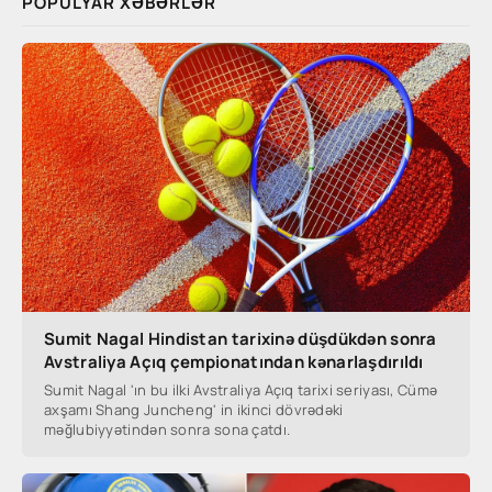
POPULYAR XƏBƏRLƏR
Sumit Nagal Hindistan tarixinə düşdükdən sonra
Avstraliya Açıq çempionatından kənarlaşdırıldı
Sumit Nagal 'ın bu ilki Avstraliya Açıq tarixi seriyası, Cümə
axşamı Shang Juncheng' in ikinci dövrədəki
məğlubiyyətindən sonra sona çatdı.