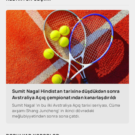
Sumit Nagal Hindistan tarixinə düşdükdən sonra
Avstraliya Açıq çempionatından kənarlaşdırıldı
Sumit Nagal 'ın bu ilki Avstraliya Açıq tarixi seriyası, Cümə
axşamı Shang Juncheng' in ikinci dövrədəki
məğlubiyyətindən sonra sona çatdı.