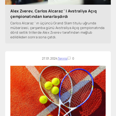
Alex Zverev, Carlos Alcaraz ' I Avstraliya Açıq
çempionatından kənarlaşdırdı
Carlos Alcaraz ' ın üçüncü Grand Slam titulu uğrunda
mübarizəsi, çərşənbə günü Avstraliya Açıq çempionatında
dörd setlik trillerdə Alex Zverev tərəfindən məğlub
edildikdən sonra sona çatdı.
27.01.2024
Tennis
0