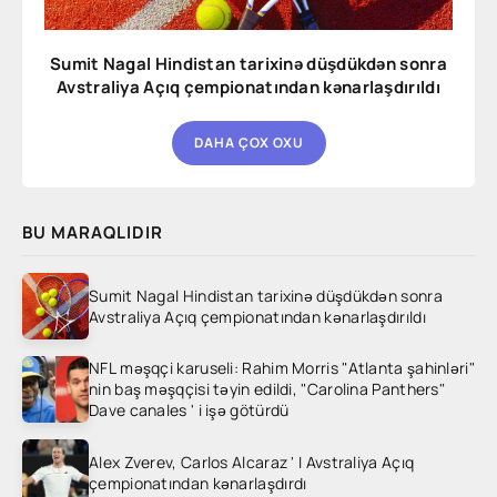
Sumit Nagal Hindistan tarixinə düşdükdən sonra
Avstraliya Açıq çempionatından kənarlaşdırıldı
DAHA ÇOX OXU
BU MARAQLIDIR
Sumit Nagal Hindistan tarixinə düşdükdən sonra
Avstraliya Açıq çempionatından kənarlaşdırıldı
NFL məşqçi karuseli: Rahim Morris "Atlanta şahinləri"
nin baş məşqçisi təyin edildi, "Carolina Panthers"
Dave canales ' i işə götürdü
Alex Zverev, Carlos Alcaraz ' I Avstraliya Açıq
çempionatından kənarlaşdırdı