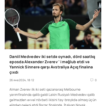
Daniil Medvedev iki setdə oynadı, dörd saatlıq
eposda Alexander Zverev ' i məğlub etdi və
Yannick Sinnerə qarşı Avstraliya Açıq finalına
çıxdı
26 янв 2024, 18:12
0
Alman Zverev ilk iki seti qazanaraq Melbourne
yarımfinalında qalib gəldi Lakin Rusiyalı Medvedev qalib
gəlməzdən əvvəl növbəti ikisini tay-breykdə almaq üçün
əlindən gələni etdi Bazar finalında, İtalyan Novak