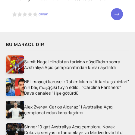
Cokoviçi devirdikdən sonra Yannick Sinner ilə
qarşılaşacaq
5
Idman
BU MARAQLIDIR
Sumit Nagal Hindistan tarixinə düşdükdən sonra
Avstraliya Açıq çempionatından kənarlaşdırıldı
NFL məşqçi karuseli: Rahim Morris "Atlanta şahinləri"
nin baş məşqçisi təyin edildi, "Carolina Panthers"
Dave canales ' i işə götürdü
Alex Zverev, Carlos Alcaraz ' I Avstraliya Açıq
çempionatından kənarlaşdırdı
Sinner 10 qat Avstraliya Açıq çempionu Novak
Cokoviç seriyasını tamamlayır və Medvedevlə titul