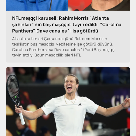
NFL məşqçi karuseli: Rahim Morris "Atlanta
şahinləri" nin baş məşqçisi təyin edildi, "Carolina
Panthers" Dave canales ' i işə götürdü
Atlanta şahinləri Çərşənbə günü Raheem Morrisin
təşkilatın baş məşqçisi vəzifəsinə işə götürüldüyünü,
Carolina Panthers isə Dave canales ' i Yeni Baş məşqçi
təyin etdiyi üçün məşqçilik işləri NFL