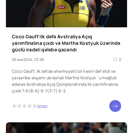
Coco Gauff ilk dəfə Avstraliya Açıq
yarımfinalına çıxdı və Martha Kostyuk üzərində
güclü iradəli qələbə qazandı
26 янв 2024, 23:08
0
Coco Gauff, ilk setdə əhəmiyyətli bir kəsiri dəf etdi və
çərşənbə axşamı ukraynalı Martha Kostyuk ' u məğlub
edərək Avstraliya Açıq Çempionatında ilk yarımfinalına
çıxdı 7-6(8-6) 6-7(3-7) 6-2.
5
Idman