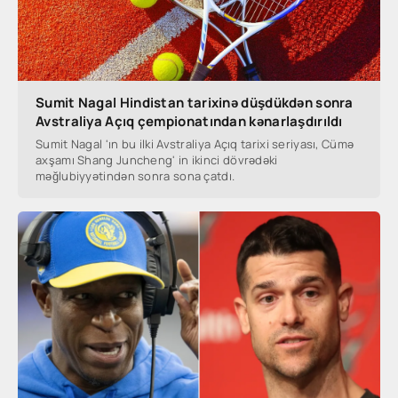
Sumit Nagal Hindistan tarixinə düşdükdən sonra
Avstraliya Açıq çempionatından kənarlaşdırıldı
Sumit Nagal 'ın bu ilki Avstraliya Açıq tarixi seriyası, Cümə
axşamı Shang Juncheng' in ikinci dövrədəki
məğlubiyyətindən sonra sona çatdı.