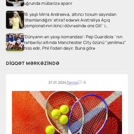
uğrunda mübarizə aparır
16 yaşlı Mirra Andreeva, altıncı toxum sayından
'ilhamlandığını' etiraf edərək Avstraliya Açıq
çempionatının ikinci dövrəsində ons Gill ' i
heyrətləndirdi
'Dünyanın ən yaxşı komandası': Pep Guardiola ' nın
rəhbərliyi altında Manchester City özünü "yenilməz"
hiss edir, Phil Foden deyir. Buna görə
DIQQƏT MƏRKƏZINDƏ
27.01.2024
Tennis
0