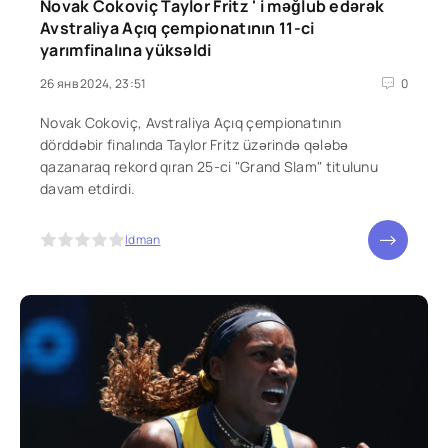
Novak Cokoviç Taylor Fritz ' i məğlub edərək
Avstraliya Açıq çempionatının 11-ci
yarımfinalına yüksəldi
26 янв 2024, 23:51
0
Novak Cokoviç, Avstraliya Açıq çempionatının
dörddəbir finalında Taylor Fritz üzərində qələbə
qazanaraq rekord qıran 25-ci "Grand Slam" titulunu
davam etdirdi.
5
Idman