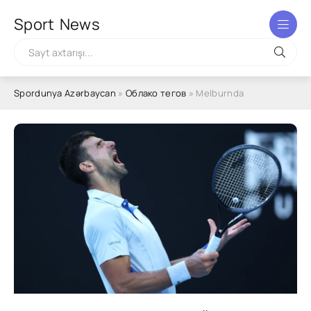
Sport
News
Spordunya Azərbaycan
»
Облако тегов
» Melburnda