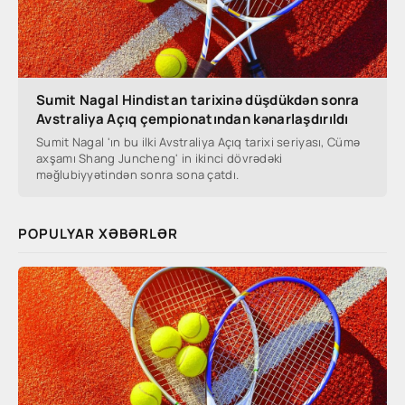
Sumit Nagal Hindistan tarixinə düşdükdən sonra
Avstraliya Açıq çempionatından kənarlaşdırıldı
Sumit Nagal 'ın bu ilki Avstraliya Açıq tarixi seriyası, Cümə
axşamı Shang Juncheng' in ikinci dövrədəki
məğlubiyyətindən sonra sona çatdı.
POPULYAR XƏBƏRLƏR