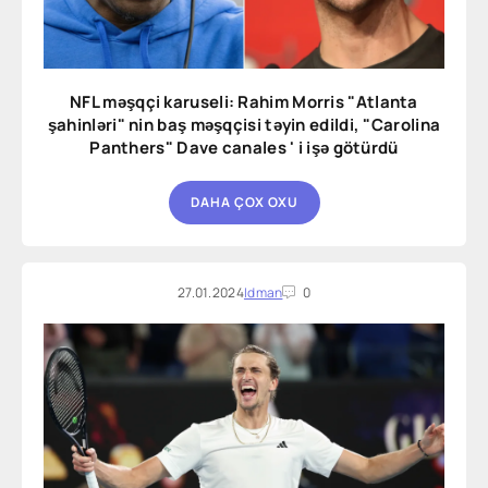
NFL məşqçi karuseli: Rahim Morris "Atlanta
şahinləri" nin baş məşqçisi təyin edildi, "Carolina
Panthers" Dave canales ' i işə götürdü
DAHA ÇOX OXU
27.01.2024
Idman
0