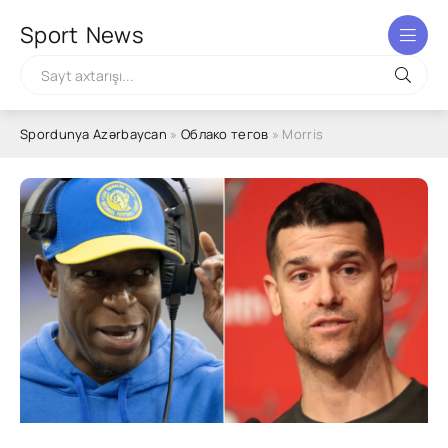
Sport
News
Spordunya Azərbaycan
»
Облако тегов
» Morris