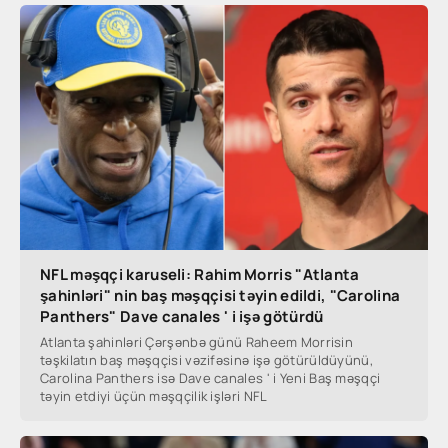
NFL məşqçi karuseli: Rahim Morris "Atlanta
şahinləri" nin baş məşqçisi təyin edildi, "Carolina
Panthers" Dave canales ' i işə götürdü
Atlanta şahinləri Çərşənbə günü Raheem Morrisin
təşkilatın baş məşqçisi vəzifəsinə işə götürüldüyünü,
Carolina Panthers isə Dave canales ' i Yeni Baş məşqçi
təyin etdiyi üçün məşqçilik işləri NFL