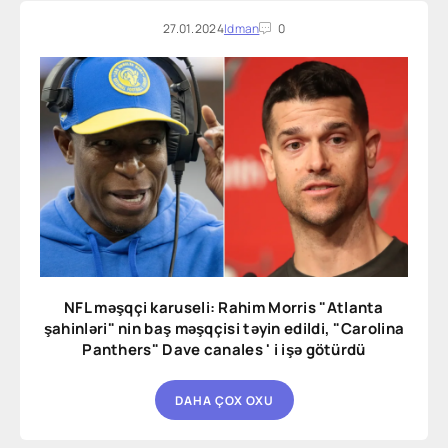
27.01.2024
Idman
0
NFL məşqçi karuseli: Rahim Morris "Atlanta
şahinləri" nin baş məşqçisi təyin edildi, "Carolina
Panthers" Dave canales ' i işə götürdü
DAHA ÇOX OXU