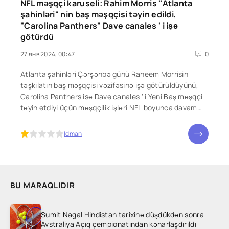
NFL məşqçi karuseli: Rahim Morris "Atlanta
şahinləri" nin baş məşqçisi təyin edildi,
"Carolina Panthers" Dave canales ' i işə
götürdü
27 янв 2024, 00:47
0
Atlanta şahinləri Çərşənbə günü Raheem Morrisin
təşkilatın baş məşqçisi vəzifəsinə işə götürüldüyünü,
Carolina Panthers isə Dave canales ' i Yeni Baş məşqçi
təyin etdiyi üçün məşqçilik işləri NFL boyunca davam
edir.
5
Idman
BU MARAQLIDIR
Sumit Nagal Hindistan tarixinə düşdükdən sonra
Avstraliya Açıq çempionatından kənarlaşdırıldı