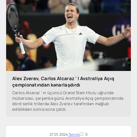
Alex Zverev, Carlos Alcaraz ' I Avstraliya Açıq
çempionatından kənarlaşdırdı
Carlos Alcaraz ' ın üçüncü Grand Slam titulu uğrunda
mübarizəsi, çərşənbə günü Avstraliya Açıq çempionatında
dörd setlik trillerdə Alex Zverev tərəfindən məğlub
edildikdən sonra sona çatdı.
27.01.2024
Tennis
0