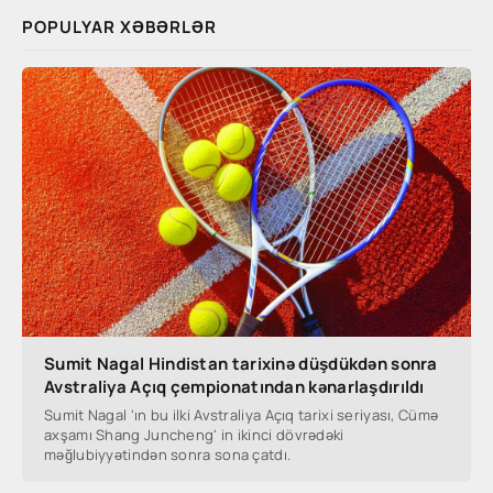
POPULYAR XƏBƏRLƏR
Sumit Nagal Hindistan tarixinə düşdükdən sonra
Avstraliya Açıq çempionatından kənarlaşdırıldı
Sumit Nagal 'ın bu ilki Avstraliya Açıq tarixi seriyası, Cümə
axşamı Shang Juncheng' in ikinci dövrədəki
məğlubiyyətindən sonra sona çatdı.