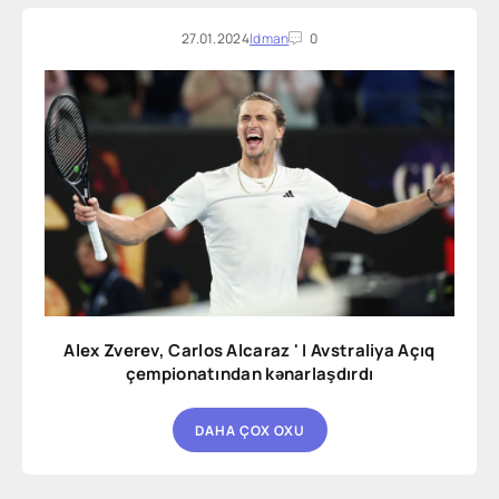
27.01.2024
Idman
0
Alex Zverev, Carlos Alcaraz ' I Avstraliya Açıq
çempionatından kənarlaşdırdı
DAHA ÇOX OXU