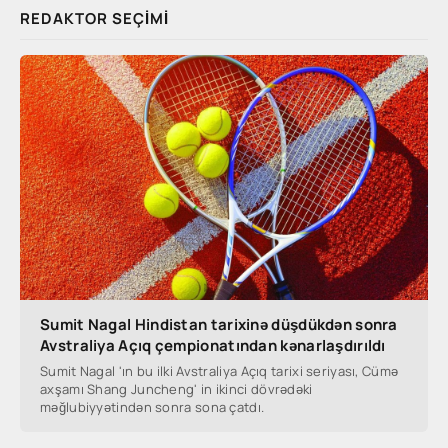
REDAKTOR SEÇIMI
Sumit Nagal Hindistan tarixinə düşdükdən sonra
Avstraliya Açıq çempionatından kənarlaşdırıldı
Sumit Nagal 'ın bu ilki Avstraliya Açıq tarixi seriyası, Cümə
axşamı Shang Juncheng' in ikinci dövrədəki
məğlubiyyətindən sonra sona çatdı.