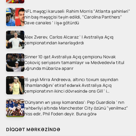
NFL məşqçi karuseli: Rahim Morris "Atlanta şahinləri"
nin baş məşqçisi təyin edildi, "Carolina Panthers"
Dave canales ' i işə götürdü
Alex Zverev, Carlos Alcaraz ' I Avstraliya Açıq
çempionatından kənarlaşdırdı
Sinner 10 qat Avstraliya Açıq çempionu Novak
Cokoviç seriyasını tamamlayır və Medvedevlə titul
uğrunda mübarizə aparır
16 yaşlı Mirra Andreeva, altıncı toxum sayından
'ilhamlandığını' etiraf edərək Avstraliya Açıq
çempionatının ikinci dövrəsində ons Gill ' i
heyrətləndirdi
'Dünyanın ən yaxşı komandası': Pep Guardiola ' nın
rəhbərliyi altında Manchester City özünü "yenilməz"
hiss edir, Phil Foden deyir. Buna görə
DIQQƏT MƏRKƏZINDƏ