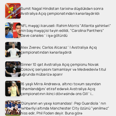
Sumit Nagal Hindistan tarixinə düşdükdən sonra
Avstraliya Açıq çempionatından kənarlaşdırıldı
NFL məşqçi karuseli: Rahim Morris "Atlanta şahinləri"
nin baş məşqçisi təyin edildi, "Carolina Panthers"
Dave canales ' i işə götürdü
Alex Zverev, Carlos Alcaraz ' I Avstraliya Açıq
çempionatından kənarlaşdırdı
Sinner 10 qat Avstraliya Açıq çempionu Novak
Cokoviç seriyasını tamamlayır və Medvedevlə titul
uğrunda mübarizə aparır
16 yaşlı Mirra Andreeva, altıncı toxum sayından
'ilhamlandığını' etiraf edərək Avstraliya Açıq
çempionatının ikinci dövrəsində ons Gill ' i
heyrətləndirdi
'Dünyanın ən yaxşı komandası': Pep Guardiola ' nın
rəhbərliyi altında Manchester City özünü "yenilməz"
hiss edir, Phil Foden deyir. Buna görə