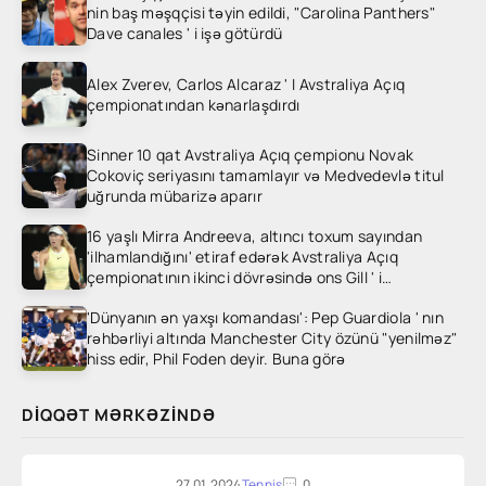
nin baş məşqçisi təyin edildi, "Carolina Panthers"
Dave canales ' i işə götürdü
Alex Zverev, Carlos Alcaraz ' I Avstraliya Açıq
çempionatından kənarlaşdırdı
Sinner 10 qat Avstraliya Açıq çempionu Novak
Cokoviç seriyasını tamamlayır və Medvedevlə titul
uğrunda mübarizə aparır
16 yaşlı Mirra Andreeva, altıncı toxum sayından
'ilhamlandığını' etiraf edərək Avstraliya Açıq
çempionatının ikinci dövrəsində ons Gill ' i
heyrətləndirdi
'Dünyanın ən yaxşı komandası': Pep Guardiola ' nın
rəhbərliyi altında Manchester City özünü "yenilməz"
hiss edir, Phil Foden deyir. Buna görə
DIQQƏT MƏRKƏZINDƏ
27.01.2024
Tennis
0