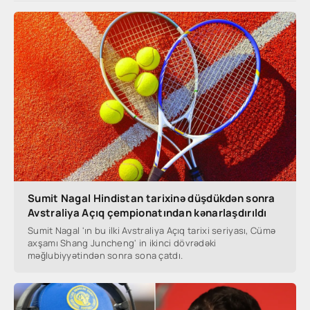
Sumit Nagal Hindistan tarixinə düşdükdən sonra
Avstraliya Açıq çempionatından kənarlaşdırıldı
Sumit Nagal 'ın bu ilki Avstraliya Açıq tarixi seriyası, Cümə
axşamı Shang Juncheng' in ikinci dövrədəki
məğlubiyyətindən sonra sona çatdı.