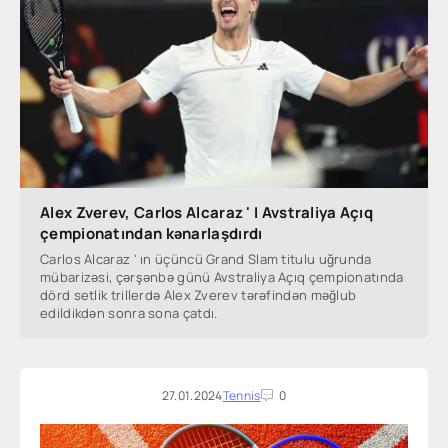
Alex Zverev, Carlos Alcaraz ' I Avstraliya Açıq
çempionatından kənarlaşdırdı
Carlos Alcaraz ' ın üçüncü Grand Slam titulu uğrunda
mübarizəsi, çərşənbə günü Avstraliya Açıq çempionatında
dörd setlik trillerdə Alex Zverev tərəfindən məğlub
edildikdən sonra sona çatdı.
27.01.2024
Tennis
0