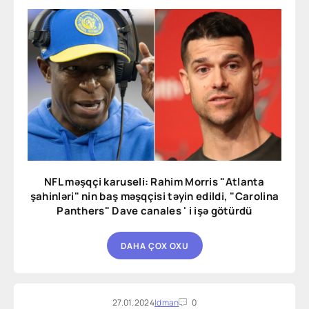
NFL məşqçi karuseli: Rahim Morris "Atlanta
şahinləri" nin baş məşqçisi təyin edildi, "Carolina
Panthers" Dave canales ' i işə götürdü
DAHA ÇOX OXU
27.01.2024
Idman
0