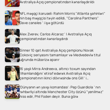
Avstraliya Açıq çempionatından kənarlaşdırıldı
NFL məşqçi karuseli: Rahim Morris "Atlanta şahinləri"
nin baş məşqçisi təyin edildi, "Carolina Panthers"
Dave canales ' i işə götürdü
Alex Zverev, Carlos Alcaraz ' I Avstraliya Açıq
çempionatından kənarlaşdırdı
Sinner 10 qat Avstraliya Açıq çempionu Novak
Cokoviç seriyasını tamamlayır və Medvedevlə titul
uğrunda mübarizə aparır
16 yaşlı Mirra Andreeva, altıncı toxum sayından
'ilhamlandığını' etiraf edərək Avstraliya Açıq
çempionatının ikinci dövrəsində ons Gill ' i
heyrətləndirdi
'Dünyanın ən yaxşı komandası': Pep Guardiola ' nın
rəhbərliyi altında Manchester City özünü "yenilməz"
hiss edir, Phil Foden deyir. Buna görə