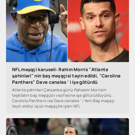
NFL məşqçi karuseli: Rahim Morris "Atlanta
şahinləri" nin baş məşqçisi təyin edildi, "Carolina
Panthers" Dave canales ' i işə götürdü
Atlanta şahinləri Çərşənbə günü Raheem Morrisin
təşkilatın baş məşqçisi vəzifəsinə işə götürüldüyünü,
Carolina Panthers isə Dave canales ' i Yeni Baş məşqçi
təyin etdiyi üçün məşqçilik işləri NFL