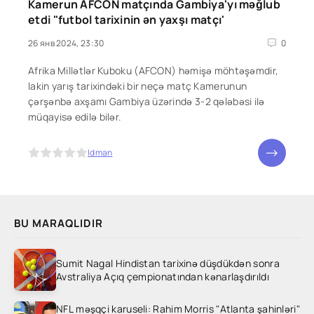
Kamerun AFCON matçında Gambiya'yı məğlub
etdi "futbol tarixinin ən yaxşı matçı'
26 янв 2024, 23:30
0
Afrika Millətlər Kuboku (AFCON) həmişə möhtəşəmdir,
lakin yarış tarixindəki bir neçə matç Kamerunun
çərşənbə axşamı Gambiya üzərində 3-2 qələbəsi ilə
müqayisə edilə bilər.
5
Idman
BU MARAQLIDIR
Sumit Nagal Hindistan tarixinə düşdükdən sonra
Avstraliya Açıq çempionatından kənarlaşdırıldı
NFL məşqçi karuseli: Rahim Morris "Atlanta şahinləri"