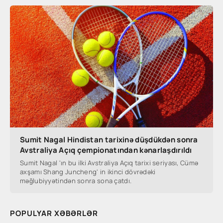
Sumit Nagal Hindistan tarixinə düşdükdən sonra
Avstraliya Açıq çempionatından kənarlaşdırıldı
Sumit Nagal 'ın bu ilki Avstraliya Açıq tarixi seriyası, Cümə
axşamı Shang Juncheng' in ikinci dövrədəki
məğlubiyyətindən sonra sona çatdı.
POPULYAR XƏBƏRLƏR