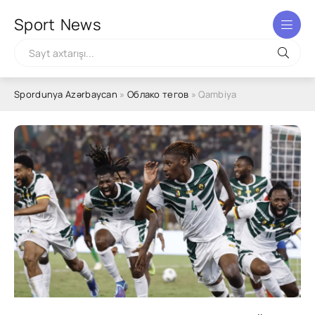
Sport
News
Spordunya Azərbaycan
»
Облако тегов
» Qambiya