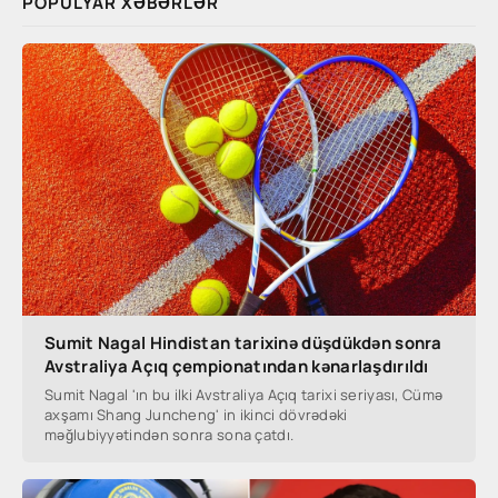
POPULYAR XƏBƏRLƏR
Sumit Nagal Hindistan tarixinə düşdükdən sonra
Avstraliya Açıq çempionatından kənarlaşdırıldı
Sumit Nagal 'ın bu ilki Avstraliya Açıq tarixi seriyası, Cümə
axşamı Shang Juncheng' in ikinci dövrədəki
məğlubiyyətindən sonra sona çatdı.