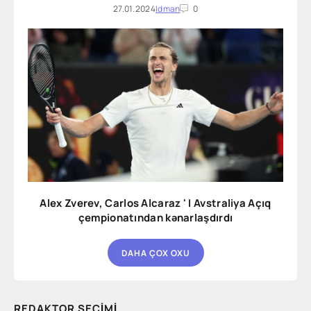
27.01.2024
Idman
0
Alex Zverev, Carlos Alcaraz ' I Avstraliya Açıq
çempionatından kənarlaşdırdı
DAHA ÇOX OXU
REDAKTOR SEÇIMI