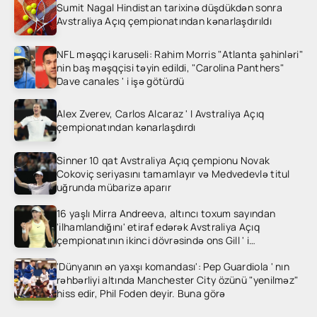
Sumit Nagal Hindistan tarixinə düşdükdən sonra
Avstraliya Açıq çempionatından kənarlaşdırıldı
NFL məşqçi karuseli: Rahim Morris "Atlanta şahinləri"
nin baş məşqçisi təyin edildi, "Carolina Panthers"
Dave canales ' i işə götürdü
Alex Zverev, Carlos Alcaraz ' I Avstraliya Açıq
çempionatından kənarlaşdırdı
Sinner 10 qat Avstraliya Açıq çempionu Novak
Cokoviç seriyasını tamamlayır və Medvedevlə titul
uğrunda mübarizə aparır
16 yaşlı Mirra Andreeva, altıncı toxum sayından
'ilhamlandığını' etiraf edərək Avstraliya Açıq
çempionatının ikinci dövrəsində ons Gill ' i
heyrətləndirdi
'Dünyanın ən yaxşı komandası': Pep Guardiola ' nın
rəhbərliyi altında Manchester City özünü "yenilməz"
hiss edir, Phil Foden deyir. Buna görə