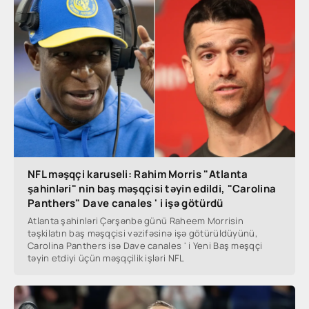
NFL məşqçi karuseli: Rahim Morris "Atlanta
şahinləri" nin baş məşqçisi təyin edildi, "Carolina
Panthers" Dave canales ' i işə götürdü
Atlanta şahinləri Çərşənbə günü Raheem Morrisin
təşkilatın baş məşqçisi vəzifəsinə işə götürüldüyünü,
Carolina Panthers isə Dave canales ' i Yeni Baş məşqçi
təyin etdiyi üçün məşqçilik işləri NFL