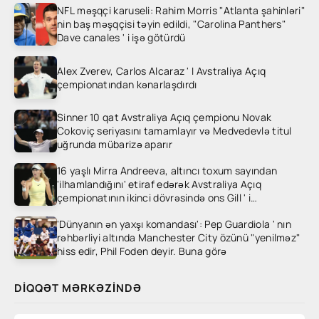
NFL məşqçi karuseli: Rahim Morris "Atlanta şahinləri"
nin baş məşqçisi təyin edildi, "Carolina Panthers"
Dave canales ' i işə götürdü
Alex Zverev, Carlos Alcaraz ' I Avstraliya Açıq
çempionatından kənarlaşdırdı
Sinner 10 qat Avstraliya Açıq çempionu Novak
Cokoviç seriyasını tamamlayır və Medvedevlə titul
uğrunda mübarizə aparır
16 yaşlı Mirra Andreeva, altıncı toxum sayından
'ilhamlandığını' etiraf edərək Avstraliya Açıq
çempionatının ikinci dövrəsində ons Gill ' i
heyrətləndirdi
'Dünyanın ən yaxşı komandası': Pep Guardiola ' nın
rəhbərliyi altında Manchester City özünü "yenilməz"
hiss edir, Phil Foden deyir. Buna görə
DIQQƏT MƏRKƏZINDƏ