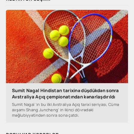
Sumit Nagal Hindistan tarixinə düşdükdən sonra
Avstraliya Açıq çempionatından kənarlaşdırıldı
Sumit Nagal 'ın bu ilki Avstraliya Açıq tarixi seriyası, Cümə
axşamı Shang Juncheng' in ikinci dövrədəki
məğlubiyyətindən sonra sona çatdı.