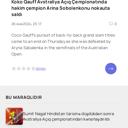
Koko Qauff Avstraliya Açıq Çempionatında
hakim çempion Arina Sobolenkonu nokauta
saldı
26 янв 2024, 23:17
0
Coco Gauff’s pursuit of back-to-back grand slam titles
came to an end on Thursday as she was defeated by
Aryna Sabalenka in the semifinals of the Australian
Open.
5
Idman
BU MARAQLIDIR
Sumit Nagal Hindistan tarixinə düşdükdən sonra
Avstraliya Açıq çempionatından kənarlaşdırıldı