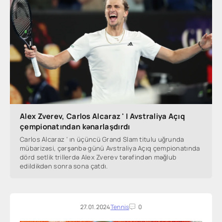
Alex Zverev, Carlos Alcaraz ' I Avstraliya Açıq
çempionatından kənarlaşdırdı
Carlos Alcaraz ' ın üçüncü Grand Slam titulu uğrunda
mübarizəsi, çərşənbə günü Avstraliya Açıq çempionatında
dörd setlik trillerdə Alex Zverev tərəfindən məğlub
edildikdən sonra sona çatdı.
27.01.2024
Tennis
0