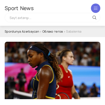
Sport
News
Spordunya Azərbaycan
»
Облако тегов
» Sabalenka