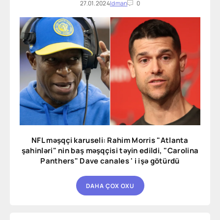
27.01.2024
Idman
0
NFL məşqçi karuseli: Rahim Morris "Atlanta
şahinləri" nin baş məşqçisi təyin edildi, "Carolina
Panthers" Dave canales ' i işə götürdü
DAHA ÇOX OXU