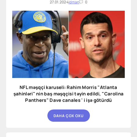
27.01.2024
Idman
0
NFL məşqçi karuseli: Rahim Morris "Atlanta
şahinləri" nin baş məşqçisi təyin edildi, "Carolina
Panthers" Dave canales ' i işə götürdü
DAHA ÇOX OXU