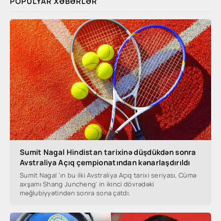
POPULYAR XƏBƏRLƏR
Sumit Nagal Hindistan tarixinə düşdükdən sonra
Avstraliya Açıq çempionatından kənarlaşdırıldı
Sumit Nagal 'ın bu ilki Avstraliya Açıq tarixi seriyası, Cümə
axşamı Shang Juncheng' in ikinci dövrədəki
məğlubiyyətindən sonra sona çatdı.