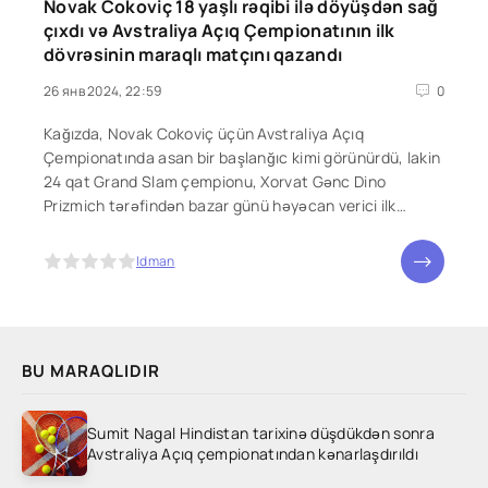
Novak Cokoviç 18 yaşlı rəqibi ilə döyüşdən sağ
çıxdı və Avstraliya Açıq Çempionatının ilk
dövrəsinin maraqlı matçını qazandı
26 янв 2024, 22:59
0
Kağızda, Novak Cokoviç üçün Avstraliya Açıq
Çempionatında asan bir başlanğıc kimi görünürdü, lakin
24 qat Grand Slam çempionu, Xorvat Gənc Dino
Prizmich tərəfindən bazar günü həyəcan verici ilk
dövrədə qorxdu.
5
Idman
BU MARAQLIDIR
Sumit Nagal Hindistan tarixinə düşdükdən sonra
Avstraliya Açıq çempionatından kənarlaşdırıldı