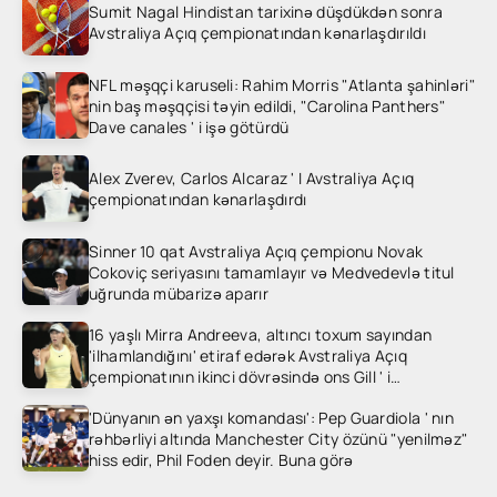
Sumit Nagal Hindistan tarixinə düşdükdən sonra
Avstraliya Açıq çempionatından kənarlaşdırıldı
NFL məşqçi karuseli: Rahim Morris "Atlanta şahinləri"
nin baş məşqçisi təyin edildi, "Carolina Panthers"
Dave canales ' i işə götürdü
Alex Zverev, Carlos Alcaraz ' I Avstraliya Açıq
çempionatından kənarlaşdırdı
Sinner 10 qat Avstraliya Açıq çempionu Novak
Cokoviç seriyasını tamamlayır və Medvedevlə titul
uğrunda mübarizə aparır
16 yaşlı Mirra Andreeva, altıncı toxum sayından
'ilhamlandığını' etiraf edərək Avstraliya Açıq
çempionatının ikinci dövrəsində ons Gill ' i
heyrətləndirdi
'Dünyanın ən yaxşı komandası': Pep Guardiola ' nın
rəhbərliyi altında Manchester City özünü "yenilməz"
hiss edir, Phil Foden deyir. Buna görə