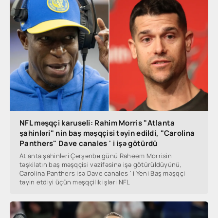
NFL məşqçi karuseli: Rahim Morris "Atlanta
şahinləri" nin baş məşqçisi təyin edildi, "Carolina
Panthers" Dave canales ' i işə götürdü
Atlanta şahinləri Çərşənbə günü Raheem Morrisin
təşkilatın baş məşqçisi vəzifəsinə işə götürüldüyünü,
Carolina Panthers isə Dave canales ' i Yeni Baş məşqçi
təyin etdiyi üçün məşqçilik işləri NFL