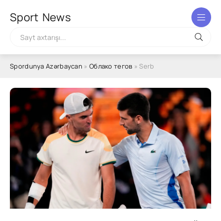
Sport
News
Spordunya Azərbaycan
»
Облако тегов
» Serb