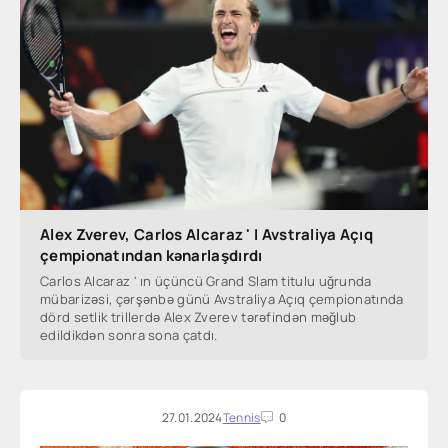
Alex Zverev, Carlos Alcaraz ' I Avstraliya Açıq
çempionatından kənarlaşdırdı
Carlos Alcaraz ' ın üçüncü Grand Slam titulu uğrunda
mübarizəsi, çərşənbə günü Avstraliya Açıq çempionatında
dörd setlik trillerdə Alex Zverev tərəfindən məğlub
edildikdən sonra sona çatdı.
27.01.2024
Tennis
0