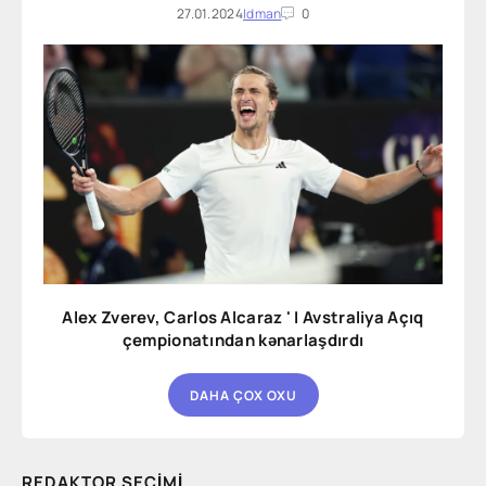
27.01.2024
Idman
0
Alex Zverev, Carlos Alcaraz ' I Avstraliya Açıq
çempionatından kənarlaşdırdı
DAHA ÇOX OXU
REDAKTOR SEÇIMI