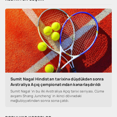
Sumit Nagal Hindistan tarixinə düşdükdən sonra
Avstraliya Açıq çempionatından kənarlaşdırıldı
Sumit Nagal 'ın bu ilki Avstraliya Açıq tarixi seriyası, Cümə
axşamı Shang Juncheng' in ikinci dövrədəki
məğlubiyyətindən sonra sona çatdı.