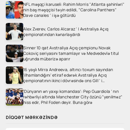
NFL məşqçi karuseli: Rahim Morris "Atlanta şahinləri"
nin baş məşqçisi təyin edildi, "Carolina Panthers"
Dave canales ' i işə götürdü
Alex Zverev, Carlos Alcaraz ' I Avstraliya Açıq
çempionatından kənarlaşdırdı
Sinner 10 qat Avstraliya Açıq çempionu Novak
Cokoviç seriyasını tamamlayır və Medvedevlə titul
uğrunda mübarizə aparır
16 yaşlı Mirra Andreeva, altıncı toxum sayından
'ilhamlandığını' etiraf edərək Avstraliya Açıq
çempionatının ikinci dövrəsində ons Gill ' i
heyrətləndirdi
'Dünyanın ən yaxşı komandası': Pep Guardiola ' nın
rəhbərliyi altında Manchester City özünü "yenilməz"
hiss edir, Phil Foden deyir. Buna görə
DIQQƏT MƏRKƏZINDƏ