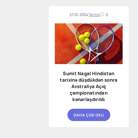
edildikdən sonra sona çatdı.
27.01.2024
Tennis
0
Sumit Nagal Hindistan
tarixinə düşdükdən sonra
Avstraliya Açıq
çempionatından
kənarlaşdırıldı
DAHA ÇOX OXU