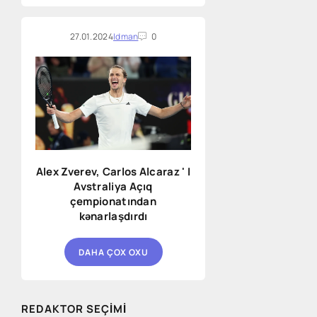
27.01.2024
Idman
0
Alex Zverev, Carlos Alcaraz ' I
Avstraliya Açıq
çempionatından
kənarlaşdırdı
DAHA ÇOX OXU
REDAKTOR SEÇIMI