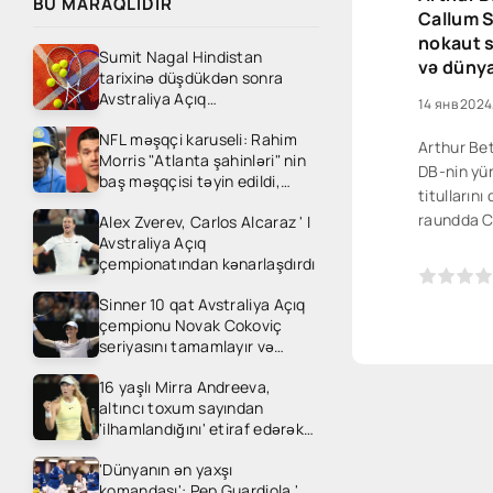
BU MARAQLIDIR
Callum S
nokaut s
Sumit Nagal Hindistan
və dünya
tarixinə düşdükdən sonra
Avstraliya Açıq
14 янв 2024
çempionatından
NFL məşqçi karuseli: Rahim
kənarlaşdırıldı
Arthur Be
Morris "Atlanta şahinləri" nin
DB-nin yü
baş məşqçisi təyin edildi,
titullarını
"Carolina Panthers" Dave
raundda C
Alex Zverev, Carlos Alcaraz ' I
canales ' i işə götürdü
Avstraliya Açıq
Liverpool 
çempionatından kənarlaşdırdı
itirməmişd
0
1
2
3
4
5
nokaut nis
Sinner 10 qat Avstraliya Açıq
dəfə noka
çempionu Novak Cokoviç
Beterbiev
seriyasını tamamlayır və
Medvedevlə titul uğrunda
16 yaşlı Mirra Andreeva,
mübarizə aparır
altıncı toxum sayından
'ilhamlandığını' etiraf edərək
Avstraliya Açıq çempionatının
'Dünyanın ən yaxşı
ikinci dövrəsində ons Gill ' i
komandası': Pep Guardiola '
heyrətləndirdi