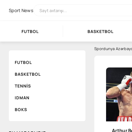
Sport
News
FUTBOL
BASKETBOL
Spordunya Azərbay
FUTBOL
BASKETBOL
TENNIS
IDMAN
BOKS
Arthur B