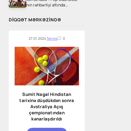
nın rəhbərliyi altında
Manchester City özünü
"yenilməz" hiss edir, Phil
DIQQƏT MƏRKƏZINDƏ
Foden deyir. Buna görə
27.01.2024
Tennis
0
Sumit Nagal Hindistan
tarixinə düşdükdən sonra
Avstraliya Açıq
çempionatından
kənarlaşdırıldı