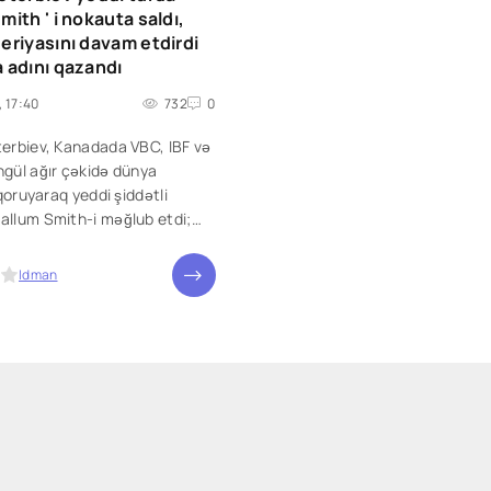
mith ' i nokauta saldı,
eriyasını davam etdirdi
 adını qazandı
, 17:40
732
0
terbiev, Kanadada VBC, IBF və
ngül ağır çəkidə dünya
 qoruyaraq yeddi şiddətli
allum Smith-i məğlub etdi;
Smith əvvəllər heç vaxt
i, lakin Beterbiev yüzdə 100
Idman
bətini qorumaq üçün onu iki
uta göndərdi. Smith,
ə