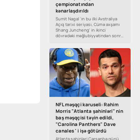
çempionatından
kənarlaşdırıldı
Sumit Nagal 'ın bu ilki Avstraliya
Açıq tarixi seriyası, Cümə axşamı
Shang Juncheng' in ikinci
dövrədəki məğlubiyyətindən sonra
sona çatdı.
NFL məşqçi karuseli: Rahim
Morris "Atlanta şahinləri" nin
baş məşqçisi təyin edildi,
"Carolina Panthers" Dave
canales ' i işə götürdü
Atlanta şahinləri Çərşənbə günü