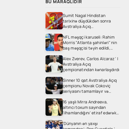
BU MARAQLIDIR
Sumit Nagal Hindistan
tarixinə düşdükdən sonra
Avstraliya Açıq
çempionatından
NFL məşqçi karuseli: Rahim
kənarlaşdırıldı
Morris "Atlanta şahinləri" nin
baş məşqçisi təyin edildi,
"Carolina Panthers" Dave
Alex Zverev, Carlos Alcaraz ' I
canales ' i işə götürdü
Avstraliya Açıq
çempionatından kənarlaşdırdı
Sinner 10 qat Avstraliya Açıq
çempionu Novak Cokoviç
seriyasını tamamlayır və
Medvedevlə titul uğrunda
16 yaşlı Mirra Andreeva,
mübarizə aparır
altıncı toxum sayından
'ilhamlandığını' etiraf edərək
Avstraliya Açıq çempionatının
'Dünyanın ən yaxşı
ikinci dövrəsində ons Gill ' i
komandası': Pep Guardiola '