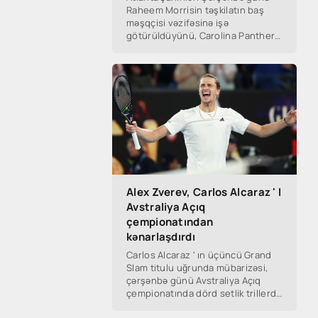
Raheem Morrisin təşkilatın baş
məşqçisi vəzifəsinə işə
götürüldüyünü, Carolina Panthers
isə Dave canales ' i Yeni Baş
məşqçi təyin etdiyi üçün məşqçilik
işləri NFL
Alex Zverev, Carlos Alcaraz ' I
Avstraliya Açıq
çempionatından
kənarlaşdırdı
Carlos Alcaraz ' ın üçüncü Grand
Slam titulu uğrunda mübarizəsi,
çərşənbə günü Avstraliya Açıq
çempionatında dörd setlik trillerdə
Alex Zverev tərəfindən məğlub