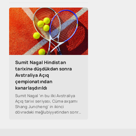
Sumit Nagal Hindistan
tarixinə düşdükdən sonra
Avstraliya Açıq
çempionatından
kənarlaşdırıldı
Sumit Nagal 'ın bu ilki Avstraliya
Açıq tarixi seriyası, Cümə axşamı
Shang Juncheng' in ikinci
dövrədəki məğlubiyyətindən sonra
sona çatdı.