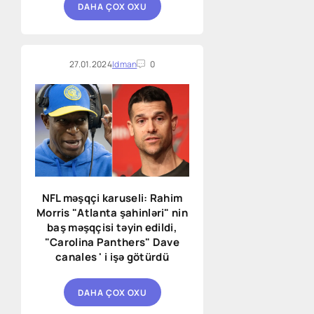
DAHA ÇOX OXU
27.01.2024
Idman
0
NFL məşqçi karuseli: Rahim
Morris "Atlanta şahinləri" nin
baş məşqçisi təyin edildi,
"Carolina Panthers" Dave
canales ' i işə götürdü
DAHA ÇOX OXU