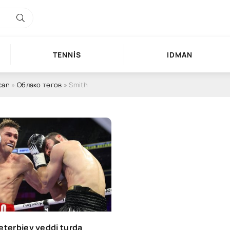
TENNIS
IDMAN
can
»
Облако тегов
» Smith
eterbiev yeddi turda