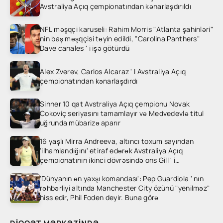
Avstraliya Açıq çempionatından kənarlaşdırıldı
NFL məşqçi karuseli: Rahim Morris "Atlanta şahinləri"
nin baş məşqçisi təyin edildi, "Carolina Panthers"
Dave canales ' i işə götürdü
Alex Zverev, Carlos Alcaraz ' I Avstraliya Açıq
çempionatından kənarlaşdırdı
Sinner 10 qat Avstraliya Açıq çempionu Novak
Cokoviç seriyasını tamamlayır və Medvedevlə titul
uğrunda mübarizə aparır
16 yaşlı Mirra Andreeva, altıncı toxum sayından
'ilhamlandığını' etiraf edərək Avstraliya Açıq
çempionatının ikinci dövrəsində ons Gill ' i
heyrətləndirdi
'Dünyanın ən yaxşı komandası': Pep Guardiola ' nın
rəhbərliyi altında Manchester City özünü "yenilməz"
hiss edir, Phil Foden deyir. Buna görə