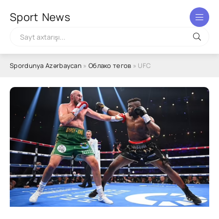
Sport
News
Spordunya Azərbaycan
»
Облако тегов
» UFC