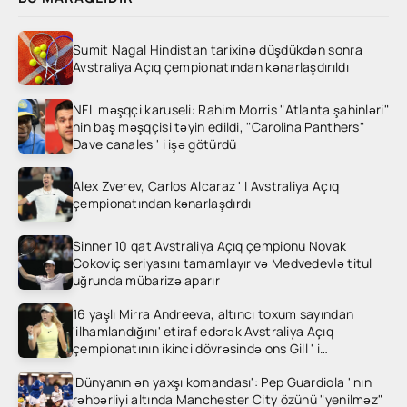
Sumit Nagal Hindistan tarixinə düşdükdən sonra
Avstraliya Açıq çempionatından kənarlaşdırıldı
NFL məşqçi karuseli: Rahim Morris "Atlanta şahinləri"
nin baş məşqçisi təyin edildi, "Carolina Panthers"
Dave canales ' i işə götürdü
Alex Zverev, Carlos Alcaraz ' I Avstraliya Açıq
çempionatından kənarlaşdırdı
Sinner 10 qat Avstraliya Açıq çempionu Novak
Cokoviç seriyasını tamamlayır və Medvedevlə titul
uğrunda mübarizə aparır
16 yaşlı Mirra Andreeva, altıncı toxum sayından
'ilhamlandığını' etiraf edərək Avstraliya Açıq
çempionatının ikinci dövrəsində ons Gill ' i
heyrətləndirdi
'Dünyanın ən yaxşı komandası': Pep Guardiola ' nın
rəhbərliyi altında Manchester City özünü "yenilməz"