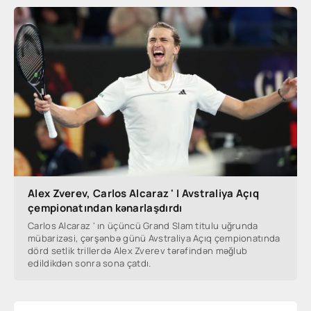
Alex Zverev, Carlos Alcaraz ' I Avstraliya Açıq
çempionatından kənarlaşdırdı
Carlos Alcaraz ' ın üçüncü Grand Slam titulu uğrunda
mübarizəsi, çərşənbə günü Avstraliya Açıq çempionatında
dörd setlik trillerdə Alex Zverev tərəfindən məğlub
edildikdən sonra sona çatdı.