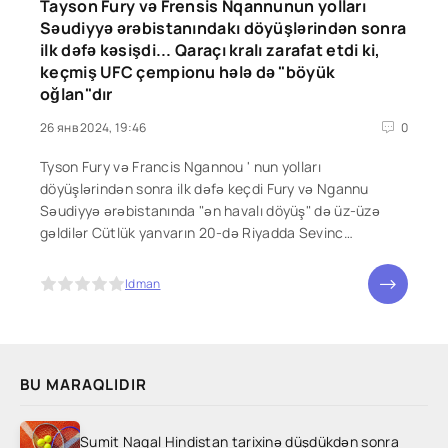
Tayson Fury və Frensis Nqannunun yolları
Səudiyyə ərəbistanındakı döyüşlərindən sonra
ilk dəfə kəsişdi... Qaraçı kralı zarafat etdi ki,
keçmiş UFC çempionu hələ də "böyük
oğlan"dır
26 янв 2024, 19:46
0
Tyson Fury və Francis Ngannou ' nun yolları
döyüşlərindən sonra ilk dəfə keçdi Fury və Ngannu
Səudiyyə ərəbistanında "ən havalı döyüş" də üz-üzə
gəldilər Cütlük yanvarın 20-də Riyadda Sevinc
Mükafatlarında əl sıxdıqları görüldü
5
Idman
BU MARAQLIDIR
Sumit Nagal Hindistan tarixinə düşdükdən sonra