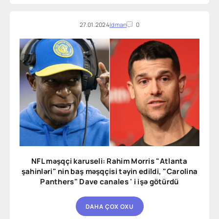
27.01.2024
Idman
0
NFL məşqçi karuseli: Rahim Morris "Atlanta
şahinləri" nin baş məşqçisi təyin edildi, "Carolina
Panthers" Dave canales ' i işə götürdü
DAHA ÇOX OXU