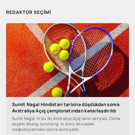
REDAKTOR SEÇIMI
Sumit Nagal Hindistan tarixinə düşdükdən sonra
Avstraliya Açıq çempionatından kənarlaşdırıldı
Sumit Nagal 'ın bu ilki Avstraliya Açıq tarixi seriyası, Cümə
axşamı Shang Juncheng' in ikinci dövrədəki
məğlubiyyətindən sonra sona çatdı.