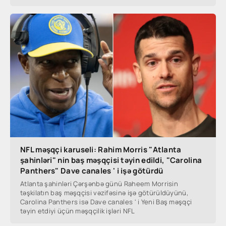
NFL məşqçi karuseli: Rahim Morris "Atlanta
şahinləri" nin baş məşqçisi təyin edildi, "Carolina
Panthers" Dave canales ' i işə götürdü
Atlanta şahinləri Çərşənbə günü Raheem Morrisin
təşkilatın baş məşqçisi vəzifəsinə işə götürüldüyünü,
Carolina Panthers isə Dave canales ' i Yeni Baş məşqçi
təyin etdiyi üçün məşqçilik işləri NFL