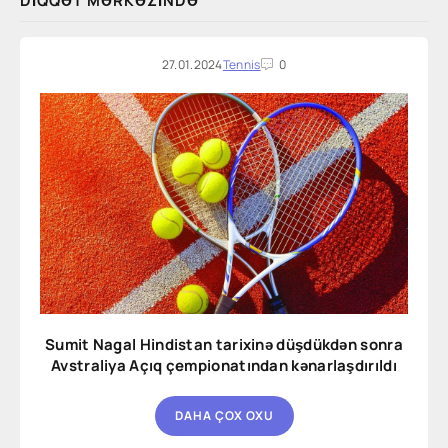
DIQQƏT MƏRKƏZINDƏ
27.01.2024
Tennis
0
Sumit Nagal Hindistan tarixinə düşdükdən sonra
Avstraliya Açıq çempionatından kənarlaşdırıldı
DAHA ÇOX OXU