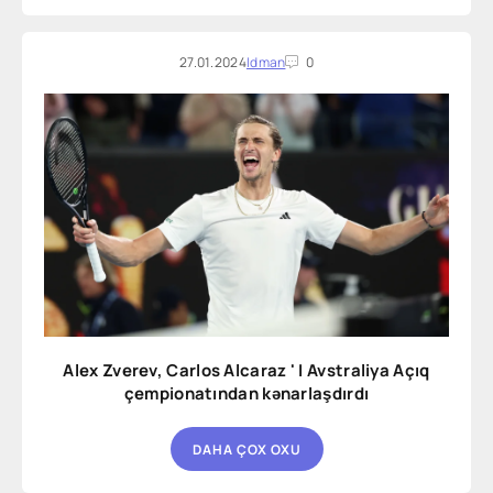
27.01.2024
Idman
0
Alex Zverev, Carlos Alcaraz ' I Avstraliya Açıq
çempionatından kənarlaşdırdı
DAHA ÇOX OXU