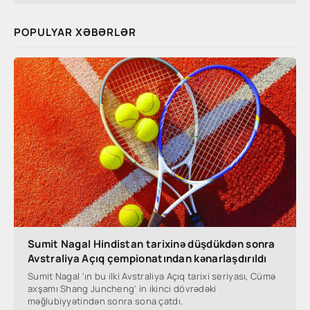
POPULYAR XƏBƏRLƏR
Sumit Nagal Hindistan tarixinə düşdükdən sonra
Avstraliya Açıq çempionatından kənarlaşdırıldı
Sumit Nagal 'ın bu ilki Avstraliya Açıq tarixi seriyası, Cümə
axşamı Shang Juncheng' in ikinci dövrədəki
məğlubiyyətindən sonra sona çatdı.