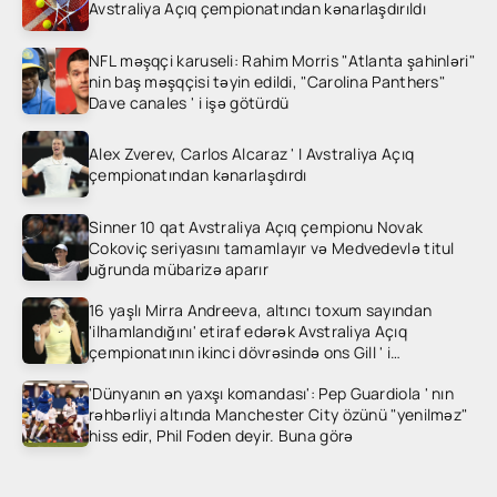
Avstraliya Açıq çempionatından kənarlaşdırıldı
NFL məşqçi karuseli: Rahim Morris "Atlanta şahinləri"
nin baş məşqçisi təyin edildi, "Carolina Panthers"
Dave canales ' i işə götürdü
Alex Zverev, Carlos Alcaraz ' I Avstraliya Açıq
çempionatından kənarlaşdırdı
Sinner 10 qat Avstraliya Açıq çempionu Novak
Cokoviç seriyasını tamamlayır və Medvedevlə titul
uğrunda mübarizə aparır
16 yaşlı Mirra Andreeva, altıncı toxum sayından
'ilhamlandığını' etiraf edərək Avstraliya Açıq
çempionatının ikinci dövrəsində ons Gill ' i
heyrətləndirdi
'Dünyanın ən yaxşı komandası': Pep Guardiola ' nın
rəhbərliyi altında Manchester City özünü "yenilməz"
hiss edir, Phil Foden deyir. Buna görə