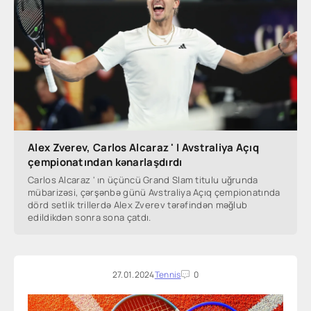
Alex Zverev, Carlos Alcaraz ' I Avstraliya Açıq
çempionatından kənarlaşdırdı
Carlos Alcaraz ' ın üçüncü Grand Slam titulu uğrunda
mübarizəsi, çərşənbə günü Avstraliya Açıq çempionatında
dörd setlik trillerdə Alex Zverev tərəfindən məğlub
edildikdən sonra sona çatdı.
27.01.2024
Tennis
0