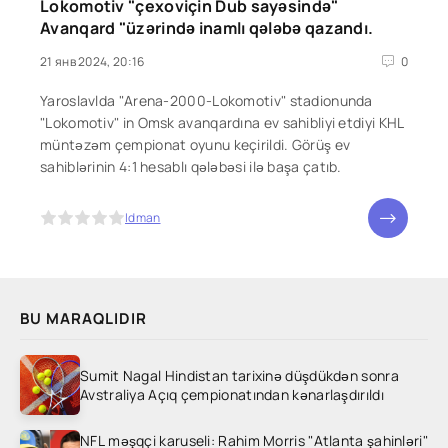
Lokomotiv "çexoviçin Dub sayəsində"
Avanqard "üzərində inamlı qələbə qazandı.
21 янв 2024, 20:16
0
Yaroslavlda "Arena-2000-Lokomotiv" stadionunda
"Lokomotiv" in Omsk avanqardına ev sahibliyi etdiyi KHL
müntəzəm çempionat oyunu keçirildi. Görüş ev
sahiblərinin 4:1 hesablı qələbəsi ilə başa çatıb.
5
Idman
BU MARAQLIDIR
Sumit Nagal Hindistan tarixinə düşdükdən sonra
Avstraliya Açıq çempionatından kənarlaşdırıldı
NFL məşqçi karuseli: Rahim Morris "Atlanta şahinləri"