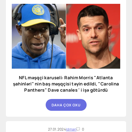
NFL məşqçi karuseli: Rahim Morris "Atlanta
şahinləri" nin baş məşqçisi təyin edildi, "Carolina
Panthers" Dave canales ' i işə götürdü
DAHA ÇOX OXU
27.01.2024
Idman
0