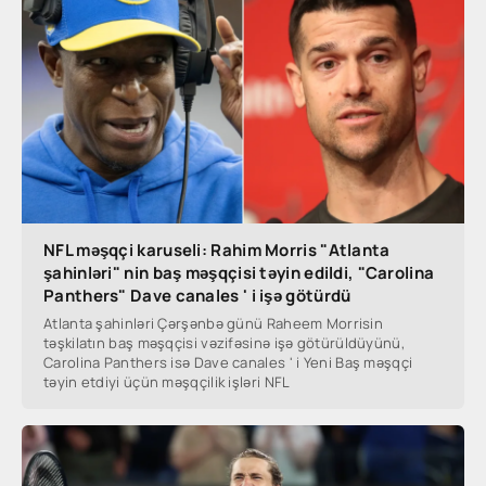
NFL məşqçi karuseli: Rahim Morris "Atlanta
şahinləri" nin baş məşqçisi təyin edildi, "Carolina
Panthers" Dave canales ' i işə götürdü
Atlanta şahinləri Çərşənbə günü Raheem Morrisin
təşkilatın baş məşqçisi vəzifəsinə işə götürüldüyünü,
Carolina Panthers isə Dave canales ' i Yeni Baş məşqçi
təyin etdiyi üçün məşqçilik işləri NFL