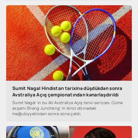
Sumit Nagal Hindistan tarixinə düşdükdən sonra
Avstraliya Açıq çempionatından kənarlaşdırıldı
Sumit Nagal 'ın bu ilki Avstraliya Açıq tarixi seriyası, Cümə
axşamı Shang Juncheng' in ikinci dövrədəki
məğlubiyyətindən sonra sona çatdı.