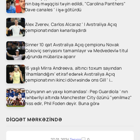
nin baş məşqçisi təyin edildi, "Carolina Panthers"
Dave canales ' i işə götürdü
Alex Zverev, Carlos Alcaraz ' I Avstraliya Açıq
çempionatından kənarlaşdırdı
Sinner 10 qat Avstraliya Açıq çempionu Novak
Cokoviç seriyasını tamamlayır və Medvedevlə titul
uğrunda mübarizə aparır
16 yaşlı Mirra Andreeva, altıncı toxum sayından
'ilhamlandığını' etiraf edərək Avstraliya Açıq
çempionatının ikinci dövrəsində ons Gill ' i
heyrətləndirdi
'Dünyanın ən yaxşı komandası': Pep Guardiola ' nın
rəhbərliyi altında Manchester City özünü "yenilməz"
hiss edir, Phil Foden deyir. Buna görə
DIQQƏT MƏRKƏZINDƏ
27.01.2024
Tennis
0