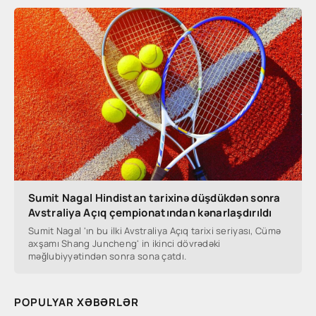
Sumit Nagal Hindistan tarixinə düşdükdən sonra
Avstraliya Açıq çempionatından kənarlaşdırıldı
Sumit Nagal 'ın bu ilki Avstraliya Açıq tarixi seriyası, Cümə
axşamı Shang Juncheng' in ikinci dövrədəki
məğlubiyyətindən sonra sona çatdı.
POPULYAR XƏBƏRLƏR